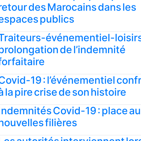
retour des Marocains dans les
espaces publics
Traiteurs-événementiel-loisirs
prolongation de l’indemnité
forfaitaire
Covid-19 : l’événementiel conf
à la pire crise de son histoire
Indemnités Covid-19 : place a
nouvelles filières