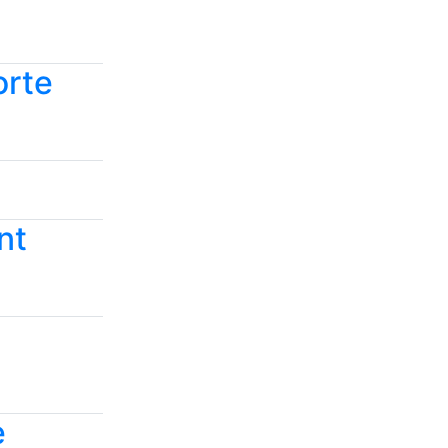
orte
nt
e
e