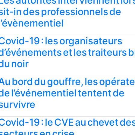
Les autorités interviennent lor
sit-in des professionnels de
l’évènementiel
Covid-19 : les organisateurs
d’événements et les traiteurs b
du noir
Au bord du gouffre, les opérat
de l’événementiel tentent de
survivre
Covid-19 : le CVE au chevet de
secteurs en crise