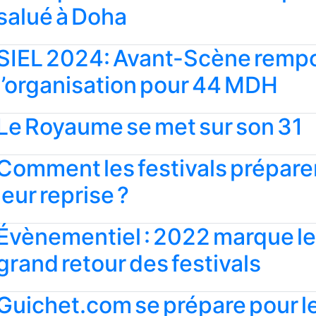
salué à Doha
SIEL 2024: Avant-Scène remp
l’organisation pour 44 MDH
Le Royaume se met sur son 31
Comment les festivals prépare
leur reprise ?
Évènementiel : 2022 marque l
grand retour des festivals
Guichet.com se prépare pour l