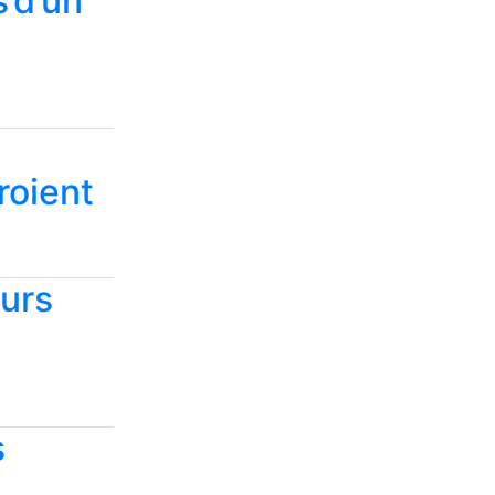
s d’un
roient
eurs
s