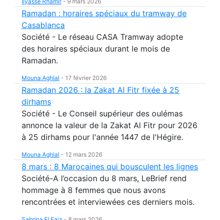
Ilyasse Rhamir
-
9 mars 2026
Ramadan : horaires spéciaux du tramway de
Casablanca
Société - Le réseau CASA Tramway adopte
des horaires spéciaux durant le mois de
Ramadan.
Mouna Aghlal
-
17 février 2026
Ramadan 2026 : la Zakat Al Fitr fixée à 25
dirhams
Société - Le Conseil supérieur des oulémas
annonce la valeur de la Zakat Al Fitr pour 2026
à 25 dirhams pour l'année 1447 de l'Hégire.
Mouna Aghlal
-
12 mars 2026
8 mars : 8 Marocaines qui bousculent les lignes
Société-A l’occasion du 8 mars, LeBrief rend
hommage à 8 femmes que nous avons
rencontrées et interviewées ces derniers mois.
Sabrina El Faiz
-
8 mars 2026