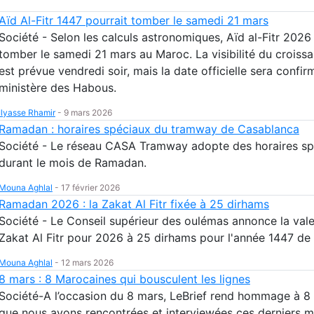
Aïd Al-Fitr 1447 pourrait tomber le samedi 21 mars
Société - Selon les calculs astronomiques, Aïd al-Fitr 2026
tomber le samedi 21 mars au Maroc. La visibilité du croissa
est prévue vendredi soir, mais la date officielle sera confir
ministère des Habous.
Ilyasse Rhamir
-
9 mars 2026
Ramadan : horaires spéciaux du tramway de Casablanca
Société - Le réseau CASA Tramway adopte des horaires sp
durant le mois de Ramadan.
Mouna Aghlal
-
17 février 2026
Ramadan 2026 : la Zakat Al Fitr fixée à 25 dirhams
Société - Le Conseil supérieur des oulémas annonce la vale
Zakat Al Fitr pour 2026 à 25 dirhams pour l'année 1447 de 
Mouna Aghlal
-
12 mars 2026
8 mars : 8 Marocaines qui bousculent les lignes
Société-A l’occasion du 8 mars, LeBrief rend hommage à 
que nous avons rencontrées et interviewées ces derniers m