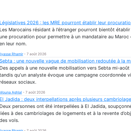
Législatives 2026 : les MRE pourront établir leur procuratio
Les Marocains résidant à l’étranger pourront bientôt établir
une procuration pour permettre à un mandataire au Maroc 
en leur nom.
Ilyasse Rhamir
-
7 août 2026
Sebta : une nouvelle vague de mobilisation redoutée à la m
Des appels à une nouvelle mobilisation vers Sebta mi-août 
tandis qu'un analyste évoque une campagne coordonnée v
réseaux sociaux.
Mouna Aghlal
-
7 août 2026
El Jadida : deux interpellations après plusieurs cambriolag
Deux personnes ont été interpellées à El Jadida, soupçonné
liées à des cambriolages de logements et à la revente d’obj
des vols.
Ilyasse Rhamir
-
7 août 2026