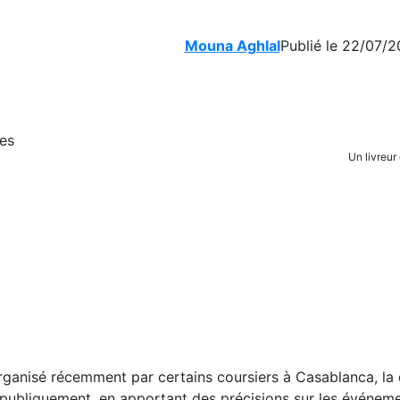
Mouna Aghlal
Publié le 22/07/2
Un livreu
rganisé récemment par certains coursiers à Casablanca, la 
publiquement, en apportant des précisions sur les événeme