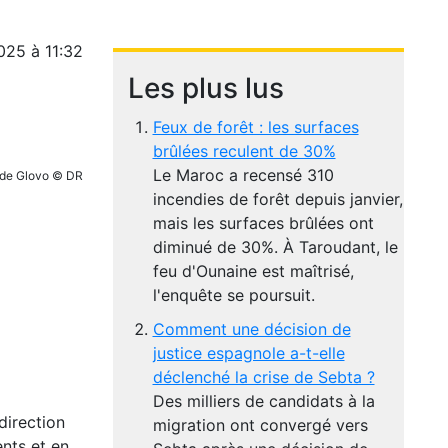
025 à 11:32
Les plus lus
Feux de forêt : les surfaces
brûlées reculent de 30%
Le Maroc a recensé 310
r de Glovo © DR
incendies de forêt depuis janvier,
mais les surfaces brûlées ont
diminué de 30%. À Taroudant, le
feu d'Ounaine est maîtrisé,
l'enquête se poursuit.
Comment une décision de
justice espagnole a-t-elle
déclenché la crise de Sebta ?
Des milliers de candidats à la
direction
migration ont convergé vers
nts et en