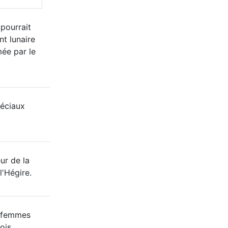
 pourrait
nt lunaire
mée par le
éciaux
ur de la
l'Hégire.
8 femmes
ois.