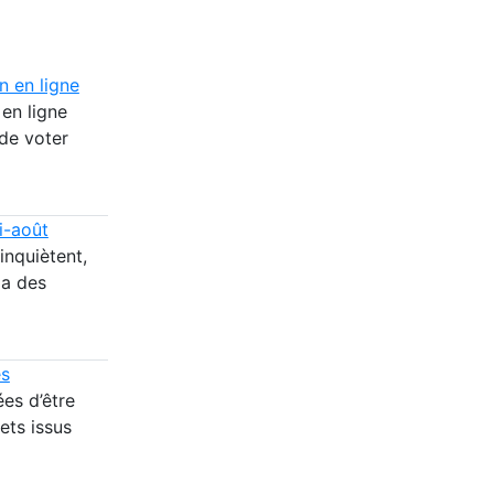
n en ligne
 en ligne
de voter
i-août
inquiètent,
ia des
es
es d’être
ets issus