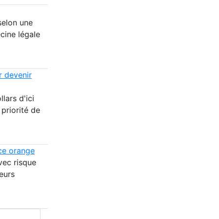
selon une
cine légale
r devenir
lars d'ici
 priorité de
nce orange
vec risque
eurs