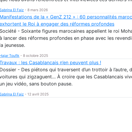
Sabrina El Faiz
-
8 mars 2026
Manifestations de la « GenZ 212 » : 60 personnalités maro
exhortent le Roi à engager des réformes profondes
Société - Soixante figures marocaines appellent le roi Mo
à lancer des réformes profondes en phase avec les revendi
la jeunesse.
Hajar Toufik
-
8 octobre 2025
Travaux : les Casablancais n’en peuvent plus !
Dossier - Des piétons qui traversent d’un trottoir à l’autre, 
voitures qui zigzaguent… À croire que les Casablancais viv
un jeu vidéo, sans bouton pause.
Sabrina El Faiz
-
12 avril 2025