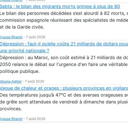
Sebta : le bilan des migrants morts grimpe à plus de 80
Le bilan des personnes décédées s’est alourdi à 82 morts, 
commission espagnole réunissant des spécialistes de méde
et de la Garde civile.
Ilyasse Rhamir
-
7 août 2026
Dépression : faut-il qu’elle coûte 21 milliards de dollars pou
une priorité nationale ?
Dépression : au Maroc, son coût estimé à 21 milliards de dol
2050 relance le débat sur l'urgence d'en faire une véritable
politique publique.
Mouna Aghlal
-
7 août 2026
Vague de chaleur et orages : plusieurs provinces en vigila
Des températures jusqu’à 47°C et des averses orageuses a
de grêle sont attendues de vendredi à dimanche dans plusi
provinces.
Ilyasse Rhamir
-
7 août 2026