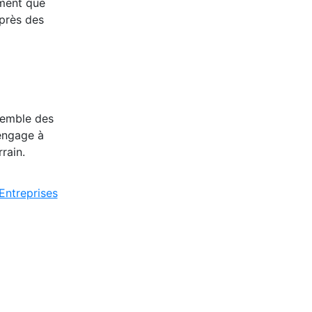
ement que
uprès des
nsemble des
’engage à
rain.
Entreprises