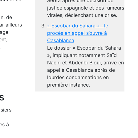
Sebta après une décision de
justice espagnole et des rumeurs
virales, déclenchant une crise.
in, de
r ailleurs
« Escobar du Sahara » : le
hage
procès en appel s’ouvre à
ent,
Casablanca
.
Le dossier « Escobar du Sahara
», impliquant notamment Saïd
Naciri et Abdenbi Bioui, arrive en
appel à Casablanca après de
lourdes condamnations en
première instance.
s
siers
es à