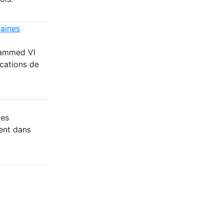
caines
hammed VI
cations de
des
ent dans