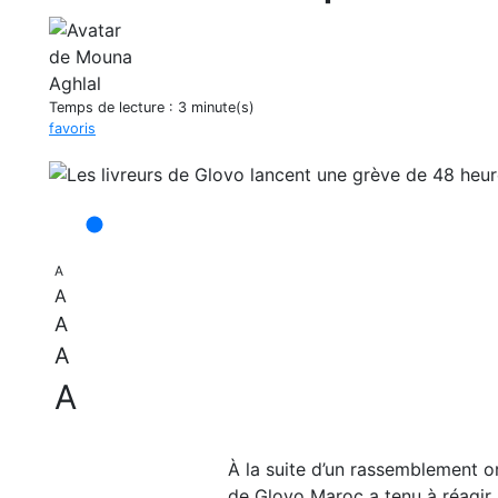
Temps de lecture :
3 minute(s)
favoris
A
A
A
A
A
À la suite d’un rassemblement o
de Glovo Maroc a tenu à réagir 