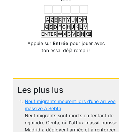
A
Z
E
R
T
Y
U
I
O
P
Q
S
D
F
G
H
J
K
L
M
ENTER
W
X
C
V
B
N
⌫
Appuie sur
Entrée
pour jouer avec
ton essai déjà rempli !
Les plus lus
Neuf migrants meurent lors d’une arrivée
massive à Sebta
Neuf migrants sont morts en tentant de
rejoindre Ceuta, où l'afflux massif pousse
Madrid à déployer l'armée et à renforcer