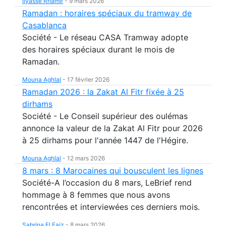
Ilyasse Rhamir
-
9 mars 2026
Ramadan : horaires spéciaux du tramway de
Casablanca
Société - Le réseau CASA Tramway adopte
des horaires spéciaux durant le mois de
Ramadan.
Mouna Aghlal
-
17 février 2026
Ramadan 2026 : la Zakat Al Fitr fixée à 25
dirhams
Société - Le Conseil supérieur des oulémas
annonce la valeur de la Zakat Al Fitr pour 2026
à 25 dirhams pour l'année 1447 de l'Hégire.
Mouna Aghlal
-
12 mars 2026
8 mars : 8 Marocaines qui bousculent les lignes
Société-A l’occasion du 8 mars, LeBrief rend
hommage à 8 femmes que nous avons
rencontrées et interviewées ces derniers mois.
Sabrina El Faiz
-
8 mars 2026