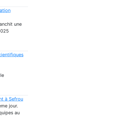
ation
ranchit une
17025
ientifiques
le
nt à Sefrou
ème jour.
équipes au