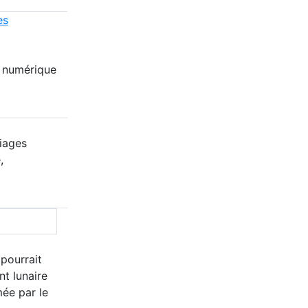
es
e numérique
riages
,
 pourrait
nt lunaire
mée par le