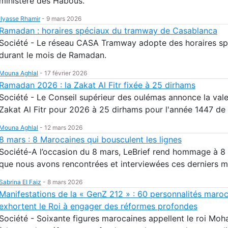
ministère des Habous.
Ilyasse Rhamir
-
9 mars 2026
Ramadan : horaires spéciaux du tramway de Casablanca
Société - Le réseau CASA Tramway adopte des horaires sp
durant le mois de Ramadan.
Mouna Aghlal
-
17 février 2026
Ramadan 2026 : la Zakat Al Fitr fixée à 25 dirhams
Société - Le Conseil supérieur des oulémas annonce la vale
Zakat Al Fitr pour 2026 à 25 dirhams pour l'année 1447 de 
Mouna Aghlal
-
12 mars 2026
8 mars : 8 Marocaines qui bousculent les lignes
Société-A l’occasion du 8 mars, LeBrief rend hommage à 
que nous avons rencontrées et interviewées ces derniers m
Sabrina El Faiz
-
8 mars 2026
Manifestations de la « GenZ 212 » : 60 personnalités maro
exhortent le Roi à engager des réformes profondes
Société - Soixante figures marocaines appellent le roi Mo