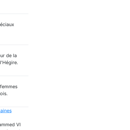
éciaux
ur de la
l'Hégire.
8 femmes
ois.
caines
hammed VI