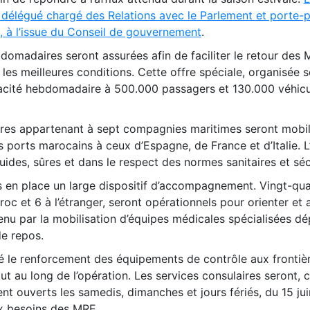
re délégué chargé des Relations avec le Parlement et porte-
 à l’issue du Conseil de gouvernement
.
domadaires seront assurées afin de faciliter le retour des 
 les meilleures conditions. Cette offre spéciale, organisée s
acité hebdomadaire à 500.000 passagers et 130.000 véhicule
ires appartenant à sept compagnies maritimes seront mobil
s ports marocains à ceux d’Espagne, de France et d’Italie. L’
uides, sûres et dans le respect des normes sanitaires et séc
mis en place un large dispositif d’accompagnement. Vingt-qu
oc et 6 à l’étranger, seront opérationnels pour orienter et a
nu par la mobilisation d’équipes médicales spécialisées d
de repos.
é le renforcement des équipements de contrôle aux frontiè
out au long de l’opération. Les services consulaires seront
t ouverts les samedis, dimanches et jours fériés, du 15 jui
x besoins des MRE.