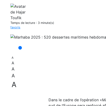
Temps de lecture :
3 minute(s)
favoris
A
A
A
A
A
Dans le cadre de l’opération «
M
sud de l’Europe sera renforcé af