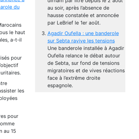
dirham par litre depuis le 2 août
parole du
au soir, après l’absence de
hausse constatée et annoncée
par LeBrief le 1er août.
Marocains
ous le haut
Agadir Oufella : une banderole
s, a-t-il
sur Sebta ravive les tensions
Une banderole installée à Agadir
Oufella relance le débat autour
isés pour
de Sebta, sur fond de tensions
objectif
migratoires et de vives réactions
uritaires.
face à l’extrême droite
atre
espagnole.
ssister les
éployées
res pour
, comme
n au 15