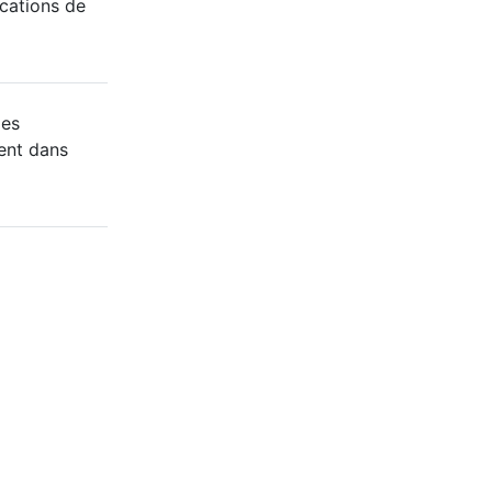
cations de
des
ent dans