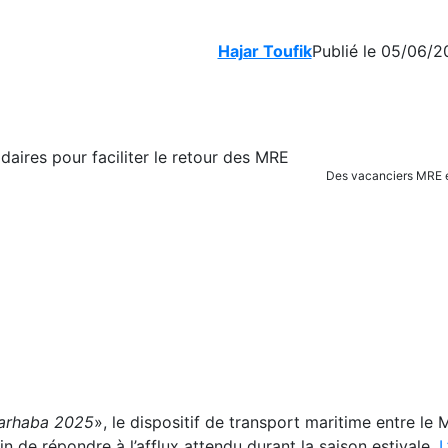
Hajar Toufik
Publié le 05/06/2
Des vacanciers MRE e
arhaba 2025
», le dispositif de transport maritime entre le 
in de répondre à l’afflux attendu durant la saison estivale.
L