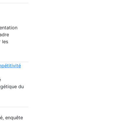
entation
adre
 les
pétitivité
é
rgétique du
té, enquête