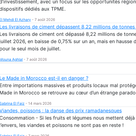
d’investissement, avec un focus sur les opportunités région
dispositifs dédiés aux TPME.
El Mehdi El Azhary
-
7 août 2026
Les livraisons de ciment dépassent 8,22 millions de tonnes à 
Les livraisons de ciment ont dépassé 8,22 millions de tonne
juillet 2026, en baisse de 0,75% sur un an, mais en hausse 
pour le seul mois de juillet.
Mouna Aghlal
-
7 août 2026
Le Made in Morocco est-il en danger ?
Entre importations massives et produits locaux mal protégé
Made in Morocco se retrouve au cœur d’un étrange parado
Sabrina El Faiz
-
14 mars 2026
Viandes, poissons : la danse des prix ramadanesques
Consommation - Si les fruits et légumes nous mettent déjà 
l’envers, les viandes et poissons ne sont pas en reste !
Sabrina El Faiz
-
7 mars 2026