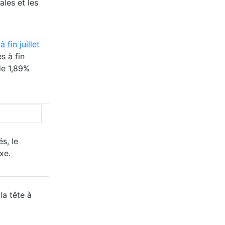
ales et les
fin juillet
s à fin
de 1,89%
s, le
xe.
la tête à