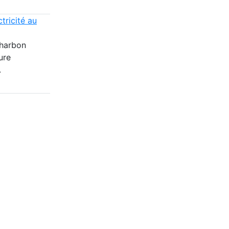
tricité au
charbon
ure
.