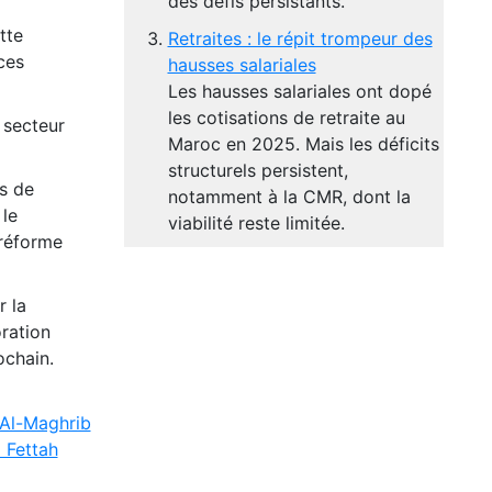
des défis persistants.
tte
Retraites : le répit trompeur des
ces
hausses salariales
Les hausses salariales ont dopé
les cotisations de retraite au
 secteur
Maroc en 2025. Mais les déficits
structurels persistent,
es de
notamment à la CMR, dont la
 le
viabilité reste limitée.
 réforme
r la
oration
ochain.
Al-Maghrib
 Fettah