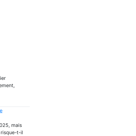
ier
dement,
ie
025, mais
risque-t-il