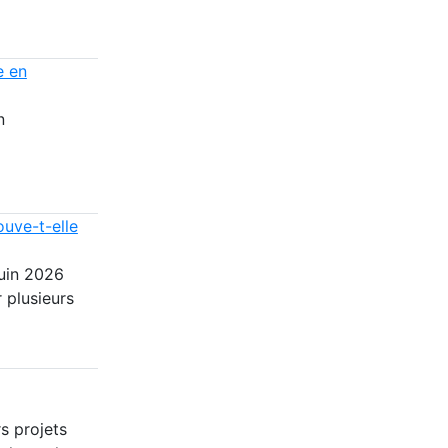
e en
n
ouve-t-elle
juin 2026
 plusieurs
s projets