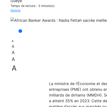
Temps de lecture :
3 minute(s)
favoris
A
A
A
A
A
La ministre de l’Économie et de
entreprises (PME) ont obtenu e
milliards de dirhams (MMDH). Sel
a atteint 35% en 2023. Cette der
matière d’accès aux marchés pub