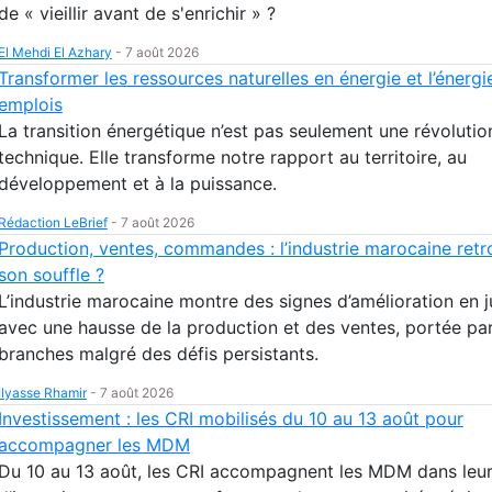
de « vieillir avant de s'enrichir » ?
El Mehdi El Azhary
-
7 août 2026
Transformer les ressources naturelles en énergie et l’énergi
emplois
La transition énergétique n’est pas seulement une révolutio
technique. Elle transforme notre rapport au territoire, au
développement et à la puissance.
Rédaction LeBrief
-
7 août 2026
Production, ventes, commandes : l’industrie marocaine retr
son souffle ?
L’industrie marocaine montre des signes d’amélioration en 
avec une hausse de la production et des ventes, portée par
branches malgré des défis persistants.
Ilyasse Rhamir
-
7 août 2026
Investissement : les CRI mobilisés du 10 au 13 août pour
accompagner les MDM
Du 10 au 13 août, les CRI accompagnent les MDM dans leur