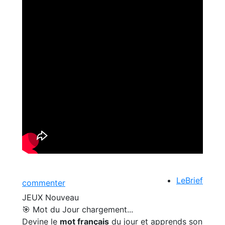
LeBrief
commenter
JEUX
Nouveau
🎯 Mot du Jour
chargement...
Devine le
mot français
du jour et apprends son