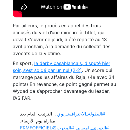
Par ailleurs, le procès en appel des trois
accusés du viol d’une mineure à Tiflet, qui
devait s’ouvrir ce jeudi, a été reporté au 13
avril prochain, à la demande du collectif des
avocats de la victime.
En sport,
le derby casablancais, disputé hier
soir, s’est soldé par un nul (2-2)
. Un score qui
n’arrange pas les affaires du Raja, (4e avec 34
points) En revanche, ce point gagné permet au
Wydad de s’approcher davantage du leader,
l’AS FAR.
#البطولة_الاحترافية_إنوي
.. الترتيب العام بعد
مباراة يوم الأربعاء.
@FRMFOFFICIEL
#المغرب
⁩ ⁧
#الدوري_المغربي