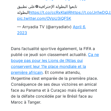
تابعوا البطولة الإحترافية⚽على تطبيق
البطولة
https://t.co/ccRxKIaliR
https://t.co/Jn1wDQ
pic.twitter.com/OVpU3iQF5K
— Arryadia TV (@arryadiatv)
April 6,
2023
Dans l’actualité sportive également, la FIFA a
publié ce jeudi son classement actualité.
Ça ne
bouge pas pour les Lions de l’Atlas qui
conservent leur 11e place mondiale et la
première africain
. Et comme attendu,
l’Argentine s’est emparée de la première place.
Conséquence de ses deux victoires en amical
face au Panama et à Curaçao mais également
de la défaite concédée par le Brésil face au
Maroc à Tanger.