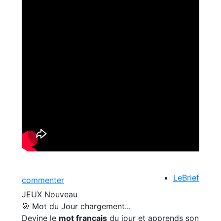
LeBrief
commenter
JEUX
Nouveau
🎯 Mot du Jour
chargement...
Devine le
mot français
du jour et apprends son