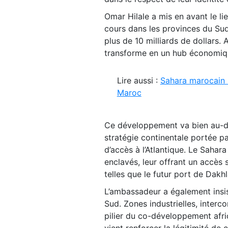
Omar Hilale a mis en avant le l
cours dans les provinces du Su
plus de 10 milliards de dollars.
transforme en un hub économiqu
Lire aussi :
Sahara marocain :
Maroc
Ce développement va bien au-delà
stratégie continentale portée p
d’accès à l’Atlantique. Le Sahara
enclavés, leur offrant un accès
telles que le futur port de Dakhl
L’ambassadeur a également insis
Sud. Zones industrielles, interc
pilier du co-développement afric
vient renforcer la légitimité de c