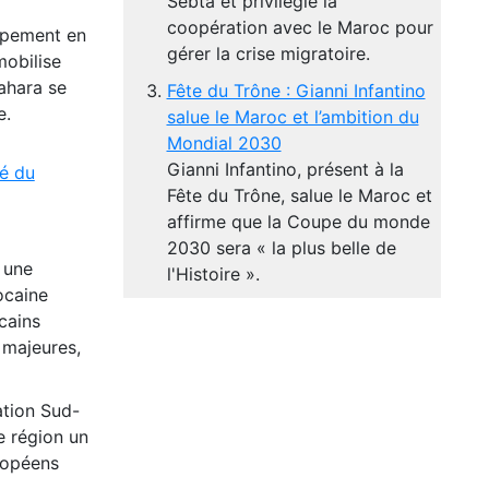
Sebta et privilégie la
coopération avec le Maroc pour
oppement en
gérer la crise migratoire.
obilise
ahara se
Fête du Trône : Gianni Infantino
e.
salue le Maroc et l’ambition du
Mondial 2030
Gianni Infantino, présent à la
té du
Fête du Trône, salue le Maroc et
affirme que la Coupe du monde
2030 sera « la plus belle de
 une
l'Histoire ».
ocaine
icains
 majeures,
ation Sud-
e région un
uropéens