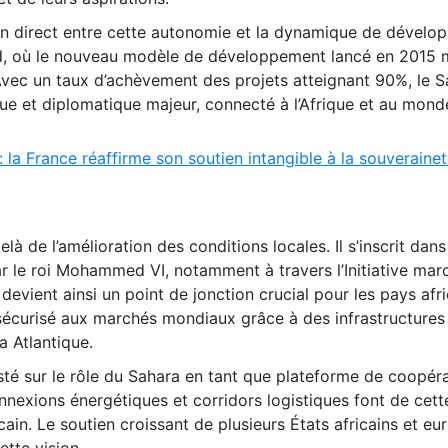
ien direct entre cette autonomie et la dynamique de dével
d, où le nouveau modèle de développement lancé en 2015 m
 Avec un taux d’achèvement des projets atteignant 90%, le S
e et diplomatique majeur, connecté à l’Afrique et au mond
 la France réaffirme son soutien intangible à la souveraine
 de l’amélioration des conditions locales. Il s’inscrit dans
ar le roi Mohammed VI, notamment à travers l’Initiative mar
 devient ainsi un point de jonction crucial pour les pays afr
 sécurisé aux marchés mondiaux grâce à des infrastructures
a Atlantique.
té sur le rôle du Sahara en tant que plateforme de coopér
onnexions énergétiques et corridors logistiques font de cett
ain. Le soutien croissant de plusieurs États africains et e
ette vision.