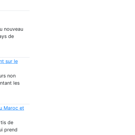
du nouveau
pays de
t sur le
urs non
ntant les
au Maroc et
tis de
ui prend