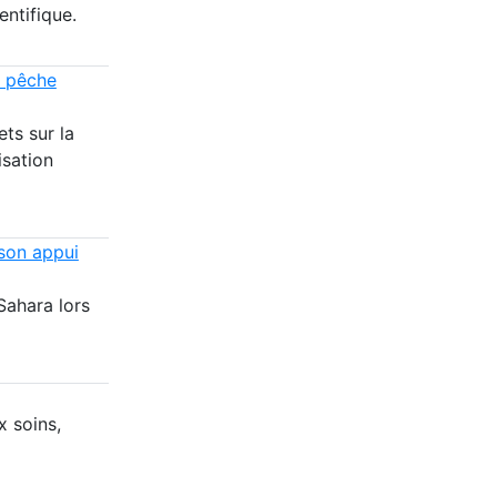
entifique.
a pêche
ts sur la
isation
son appui
Sahara lors
x soins,