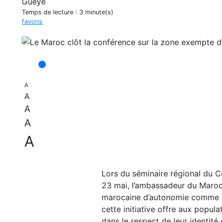
Temps de lecture :
3 minute(s)
favoris
A
A
A
A
A
Lors du séminaire régional du C
23 mai, l’ambassadeur du Maroc a
marocaine d’autonomie comme so
cette initiative offre aux popul
dans le respect de leur identité 