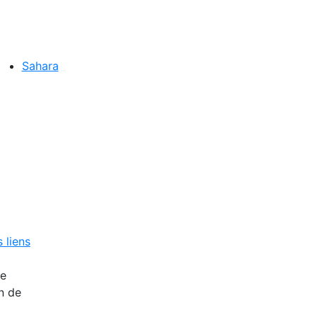
Sahara
 liens
re
n de