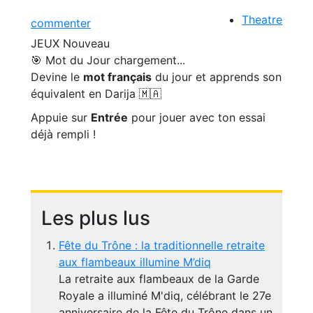
Theatre
commenter
JEUX
Nouveau
🎯 Mot du Jour
chargement...
Devine le
mot français
du jour et apprends son
équivalent en Darija 🇲🇦
Appuie sur
Entrée
pour jouer avec ton essai
déjà rempli !
Les plus lus
Fête du Trône : la traditionnelle retraite
aux flambeaux illumine M’diq
La retraite aux flambeaux de la Garde
Royale a illuminé M'diq, célébrant le 27e
anniversaire de la Fête du Trône dans un