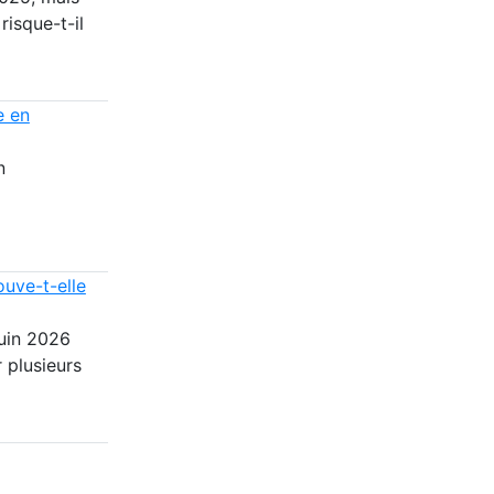
risque-t-il
e en
n
ouve-t-elle
juin 2026
 plusieurs