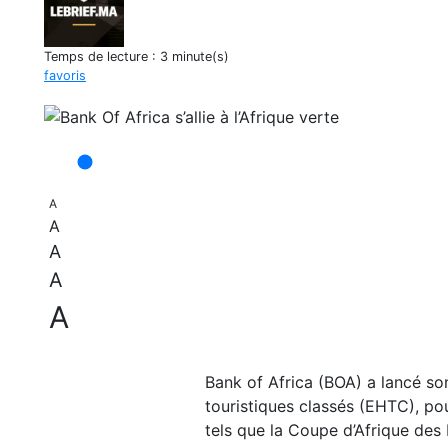
Temps de lecture :
3 minute(s)
favoris
A
A
A
A
A
Bank of Africa (BOA) a lancé so
touristiques classés (EHTC), pou
tels que la Coupe d’Afrique de