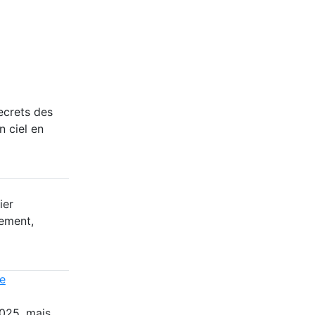
ecrets des
 ciel en
ier
dement,
ie
025, mais