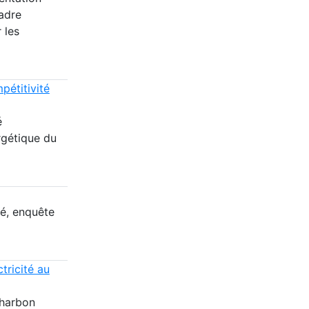
adre
 les
pétitivité
é
rgétique du
té, enquête
tricité au
charbon