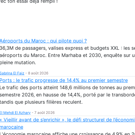
ec ton essai déjà rempli !
Aéroports du Maroc : qui pilote quoi ?
36,3M de passagers, valises express et budgets XXL : les s
aéroports du Maroc. Entre Marhaba et 2030, enquête sur un
pleine mutation.
Sabrina El Faiz
-
8 août 2026
Ports : le trafic progresse de 14,4% au premier semestre
Le trafic des ports atteint 148,6 millions de tonnes au prem
semestre 2026, en hausse de 14,4%, porté par le transbor
tandis que plusieurs filières reculent.
El Mehdi El Azhary
-
7 août 2026
« Vieillir avant de s’enrichir », le défi structurel de l’économ
marocaine
L'économie marocaine affiche une croissance de 4,9% en 2