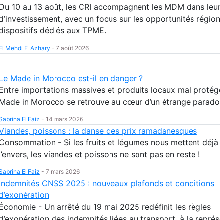
Du 10 au 13 août, les CRI accompagnent les MDM dans leur
d’investissement, avec un focus sur les opportunités région
dispositifs dédiés aux TPME.
El Mehdi El Azhary
-
7 août 2026
Le Made in Morocco est-il en danger ?
Entre importations massives et produits locaux mal protégé
Made in Morocco se retrouve au cœur d’un étrange parado
Sabrina El Faiz
-
14 mars 2026
Viandes, poissons : la danse des prix ramadanesques
Consommation - Si les fruits et légumes nous mettent déjà 
l’envers, les viandes et poissons ne sont pas en reste !
Sabrina El Faiz
-
7 mars 2026
Indemnités CNSS 2025 : nouveaux plafonds et conditions
d’exonération
Économie - Un arrêté du 19 mai 2025 redéfinit les règles
d’exonération des indemnités liées au transport, à la représ