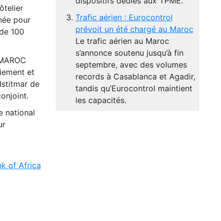
dispositifs dédiés aux TPME.
ôtelier
Trafic aérien : Eurocontrol
née pour
prévoit un été chargé au Maroc
 de 100
Le trafic aérien au Maroc
s’annonce soutenu jusqu’à fin
e MAROC
septembre, avec des volumes
iement et
records à Casablanca et Agadir,
Istitmar de
tandis qu’Eurocontrol maintient
onjoint.
les capacités.
e national
ur
k of Africa