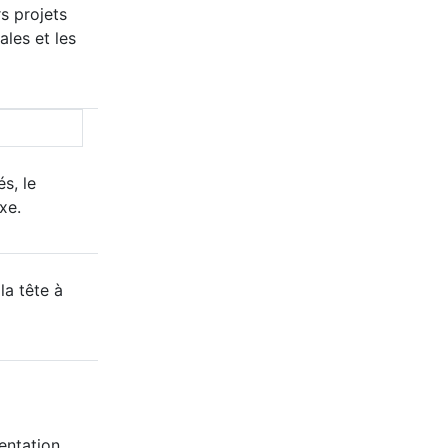
s projets
ales et les
s, le
xe.
la tête à
entation