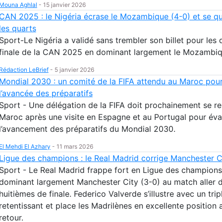
Mouna Aghlal
-
15 janvier 2026
CAN 2025 : le Nigéria écrase le Mozambique (4-0) et se qu
les quarts
Sport-Le Nigéria a validé sans trembler son billet pour les 
finale de la CAN 2025 en dominant largement le Mozambiq
Rédaction LeBrief
-
5 janvier 2026
Mondial 2030 : un comité de la FIFA attendu au Maroc pour
l’avancée des préparatifs
Sport - Une délégation de la FIFA doit prochainement se r
Maroc après une visite en Espagne et au Portugal pour éva
l’avancement des préparatifs du Mondial 2030.
El Mehdi El Azhary
-
11 mars 2026
Ligue des champions : le Real Madrid corrige Manchester C
Sport - Le Real Madrid frappe fort en Ligue des champions
dominant largement Manchester City (3-0) au match aller 
huitièmes de finale. Federico Valverde s’illustre avec un trip
retentissant et place les Madrilènes en excellente position 
retour.