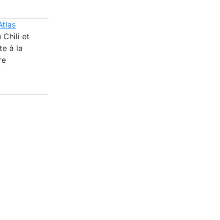
Atlas
 Chili et
te à la
re