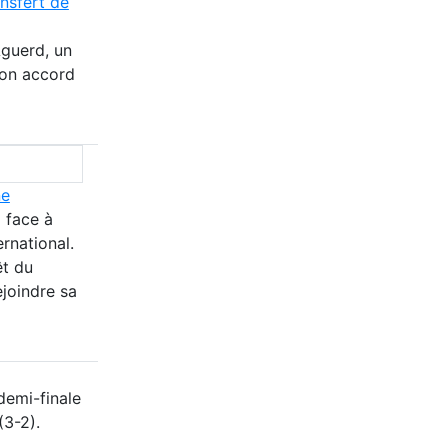
ansfert de
Aguerd, un
son accord
ne
 face à
rnational.
êt du
joindre sa
 demi-finale
(3-2).