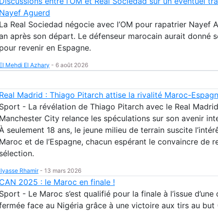
Discussions entre l’OM et Real Sociedad sur un éventuel tr
Nayef Aguerd
La Real Sociedad négocie avec l’OM pour rapatrier Nayef 
an après son départ. Le défenseur marocain aurait donné 
pour revenir en Espagne.
El Mehdi El Azhary
-
6 août 2026
Real Madrid : Thiago Pitarch attise la rivalité Maroc-Espag
Sport - La révélation de Thiago Pitarch avec le Real Madrid
Manchester City relance les spéculations sur son avenir inte
À seulement 18 ans, le jeune milieu de terrain suscite l’intér
Maroc et de l’Espagne, chacun espérant le convaincre de re
sélection.
Ilyasse Rhamir
-
13 mars 2026
CAN 2025 : le Maroc en finale !
Sport - Le Maroc s’est qualifié pour la finale à l’issue d’une
fermée face au Nigéria grâce à une victoire aux tirs au but 