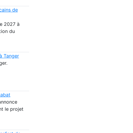
cains de
ge 2027 à
tion du
 à Tanger
ger.
Rabat
 annonce
t le projet