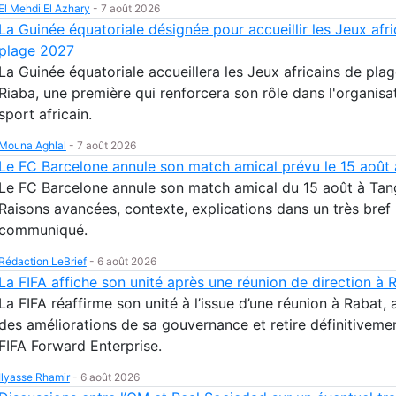
El Mehdi El Azhary
-
7 août 2026
La Guinée équatoriale désignée pour accueillir les Jeux afri
plage 2027
La Guinée équatoriale accueillera les Jeux africains de pla
Riaba, une première qui renforcera son rôle dans l'organisa
sport africain.
Mouna Aghlal
-
7 août 2026
Le FC Barcelone annule son match amical prévu le 15 août
Le FC Barcelone annule son match amical du 15 août à Tan
Raisons avancées, contexte, explications dans un très bref
communiqué.
Rédaction LeBrief
-
6 août 2026
La FIFA affiche son unité après une réunion de direction à 
La FIFA réaffirme son unité à l’issue d’une réunion à Rabat,
des améliorations de sa gouvernance et retire définitivemen
FIFA Forward Enterprise.
Ilyasse Rhamir
-
6 août 2026