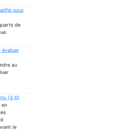
alifie pour
quarts de
ue.
 évaluer
endre au
luer
ity (3-0)
 en
des
lé
avant le