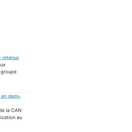
x retenus
eux
 groupe
e en demi-
 de la CAN
ication au