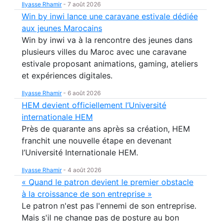
Ilyasse Rhamir
-
7 août 2026
Win by inwi lance une caravane estivale dédiée
aux jeunes Marocains
Win by inwi va à la rencontre des jeunes dans
plusieurs villes du Maroc avec une caravane
estivale proposant animations, gaming, ateliers
et expériences digitales.
Ilyasse Rhamir
-
6 août 2026
HEM devient officiellement l’Université
internationale HEM
Près de quarante ans après sa création, HEM
franchit une nouvelle étape en devenant
l’Université Internationale HEM.
Ilyasse Rhamir
-
4 août 2026
« Quand le patron devient le premier obstacle
à la croissance de son entreprise »
Le patron n'est pas l'ennemi de son entreprise.
Mais s'il ne change pas de posture au bon