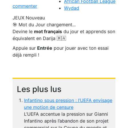
African Football League
commenter
Wydad
JEUX
Nouveau
🎯 Mot du Jour
chargement...
Devine le
mot français
du jour et apprends son
équivalent en Darija 🇲🇦
Appuie sur
Entrée
pour jouer avec ton essai
déjà rempli !
Les plus lus
Infantino sous pression : l’UEFA envisage
une motion de censure
L’UEFA accentue la pression sur Gianni
Infantino après l’abandon de son projet
commercial sur la Coupe du monde et