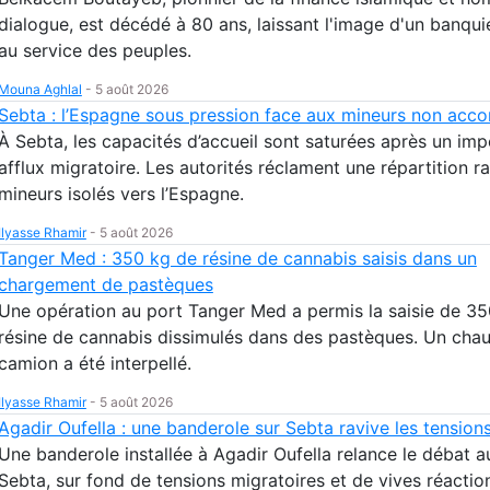
dialogue, est décédé à 80 ans, laissant l'image d'un banqu
au service des peuples.
Mouna Aghlal
-
5 août 2026
Sebta : l’Espagne sous pression face aux mineurs non ac
À Sebta, les capacités d’accueil sont saturées après un imp
afflux migratoire. Les autorités réclament une répartition r
mineurs isolés vers l’Espagne.
Ilyasse Rhamir
-
5 août 2026
Tanger Med : 350 kg de résine de cannabis saisis dans un
chargement de pastèques
Une opération au port Tanger Med a permis la saisie de 3
résine de cannabis dissimulés dans des pastèques. Un chau
camion a été interpellé.
Ilyasse Rhamir
-
5 août 2026
Agadir Oufella : une banderole sur Sebta ravive les tension
Une banderole installée à Agadir Oufella relance le débat a
Sebta, sur fond de tensions migratoires et de vives réactio