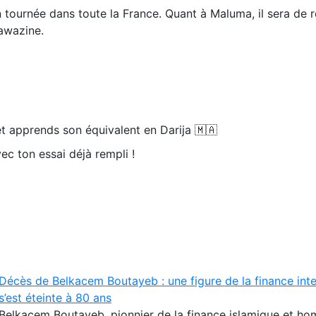
 tournée dans toute la France. Quant à Maluma, il sera de r
Mawazine.
t apprends son équivalent en Darija 🇲🇦
ec ton essai déjà rempli !
Décès de Belkacem Boutayeb : une figure de la finance inte
s’est éteinte à 80 ans
Belkacem Boutayeb, pionnier de la finance islamique et h