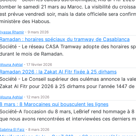
tomber le samedi 21 mars au Maroc. La visibilité du croissa
est prévue vendredi soir, mais la date officielle sera confir
ministère des Habous.
Ilyasse Rhamir
-
9 mars 2026
Ramadan : horaires spéciaux du tramway de Casablanca
Société - Le réseau CASA Tramway adopte des horaires sp
durant le mois de Ramadan.
Mouna Aghlal
-
17 février 2026
Ramadan 2026 : la Zakat Al Fitr fixée à 25 dirhams
Société - Le Conseil supérieur des oulémas annonce la vale
Zakat Al Fitr pour 2026 à 25 dirhams pour l'année 1447 de 
Mouna Aghlal
-
12 mars 2026
8 mars : 8 Marocaines qui bousculent les lignes
Société-A l’occasion du 8 mars, LeBrief rend hommage à 
que nous avons rencontrées et interviewées ces derniers m
Sabrina El Faiz
-
8 mars 2026