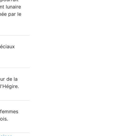
nt lunaire
mée par le
éciaux
ur de la
l'Hégire.
8 femmes
ois.