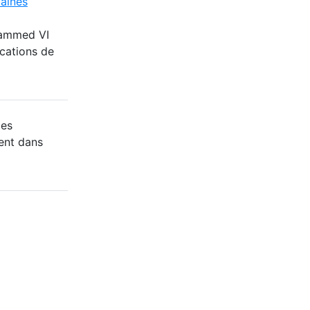
caines
hammed VI
cations de
des
ent dans