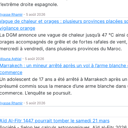
l’extrême droite espagnole.
Ilyasse Rhamir
-
5 août 2026
Vague de chaleur et orages : plusieurs provinces placées s
vigilance orange
La DGM annonce une vague de chaleur jusqu’à 47 °C ainsi 
orages accompagnés de grêle et de fortes rafales de vent,
mercredi à vendredi, dans plusieurs provinces du Maroc.
Mouna Aghlal
-
5 août 2026
Marrakech : un mineur arrêté après un vol à l’arme blanche
commerce
Un adolescent de 17 ans a été arrêté à Marrakech après un
présumé commis sous la menace d’une arme blanche dans 
commerce. L’enquête se poursuit.
Ilyasse Rhamir
-
5 août 2026
Aïd Al-Fitr 1447 pourrait tomber le samedi 21 mars
Société - Selon les calculs astronomiques, Aïd al-Fitr 2026