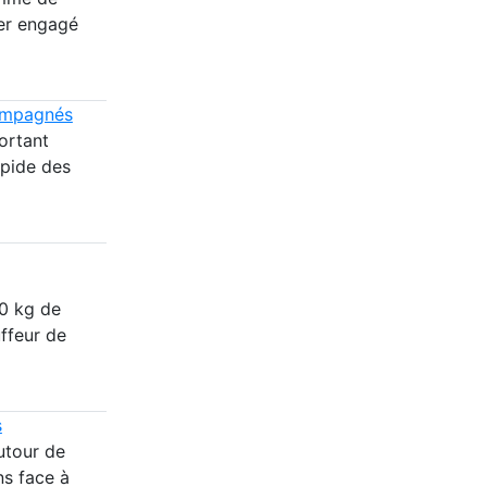
ier engagé
compagnés
ortant
apide des
50 kg de
ffeur de
s
utour de
ns face à