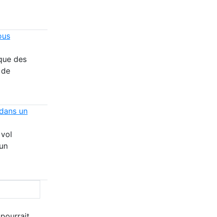
ous
que des
 de
 dans un
 vol
un
 pourrait