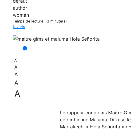
Temps de lecture :
3 minute(s)
favoris
A
A
A
A
A
Le rappeur congolais Maître Gim
colombienne Maluma. Diffusé le 1
Marrakech, « Hola Señorita » re