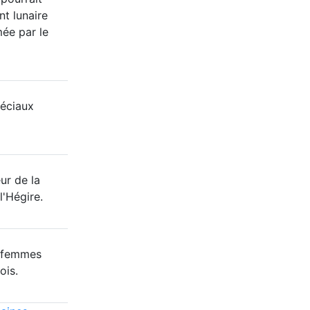
nt lunaire
mée par le
éciaux
ur de la
l'Hégire.
8 femmes
ois.