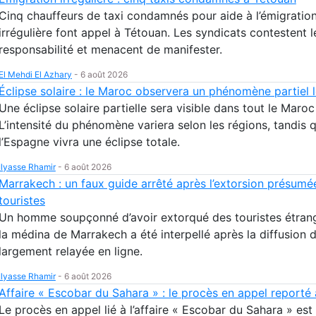
Cinq chauffeurs de taxi condamnés pour aide à l’émigratio
irrégulière font appel à Tétouan. Les syndicats contestent l
responsabilité et menacent de manifester.
El Mehdi El Azhary
-
6 août 2026
Éclipse solaire : le Maroc observera un phénomène partiel 
Une éclipse solaire partielle sera visible dans tout le Maroc
L’intensité du phénomène variera selon les régions, tandis 
l’Espagne vivra une éclipse totale.
Ilyasse Rhamir
-
6 août 2026
Marrakech : un faux guide arrêté après l’extorsion présumé
touristes
Un homme soupçonné d’avoir extorqué des touristes étran
la médina de Marrakech a été interpellé après la diffusion 
largement relayée en ligne.
Ilyasse Rhamir
-
6 août 2026
Affaire « Escobar du Sahara » : le procès en appel reporté
Le procès en appel lié à l’affaire « Escobar du Sahara » es