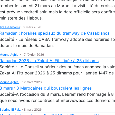
tomber le samedi 21 mars au Maroc. La visibilité du croissa
est prévue vendredi soir, mais la date officielle sera confir
ministère des Habous.
Ilyasse Rhamir
-
9 mars 2026
Ramadan : horaires spéciaux du tramway de Casablanca
Société - Le réseau CASA Tramway adopte des horaires sp
durant le mois de Ramadan.
Mouna Aghlal
-
17 février 2026
Ramadan 2026 : la Zakat Al Fitr fixée à 25 dirhams
Société - Le Conseil supérieur des oulémas annonce la vale
Zakat Al Fitr pour 2026 à 25 dirhams pour l'année 1447 de 
Mouna Aghlal
-
12 mars 2026
8 mars : 8 Marocaines qui bousculent les lignes
Société-A l’occasion du 8 mars, LeBrief rend hommage à 
que nous avons rencontrées et interviewées ces derniers m
Sabrina El Faiz
-
8 mars 2026