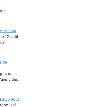
n
eur
le 12 août
 le 12 août.
que
e de
gers dans
d’une vidéo
 au 26 août
t repoussé