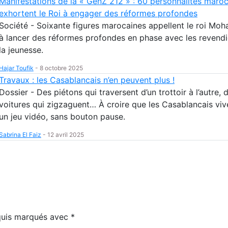
Manifestations de la « GenZ 212 » : 60 personnalités maro
exhortent le Roi à engager des réformes profondes
Société - Soixante figures marocaines appellent le roi Mo
à lancer des réformes profondes en phase avec les revendi
la jeunesse.
Hajar Toufik
-
8 octobre 2025
Travaux : les Casablancais n’en peuvent plus !
Dossier - Des piétons qui traversent d’un trottoir à l’autre, 
voitures qui zigzaguent… À croire que les Casablancais viv
un jeu vidéo, sans bouton pause.
Sabrina El Faiz
-
12 avril 2025
equis marqués avec
*