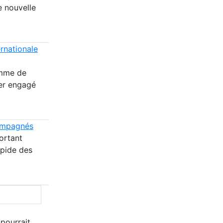
e nouvelle
rnationale
omme de
ier engagé
compagnés
ortant
apide des
 pourrait