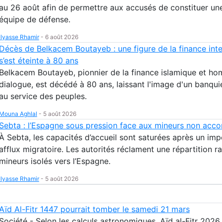
au 26 août afin de permettre aux accusés de constituer un
équipe de défense.
Ilyasse Rhamir
-
6 août 2026
Décès de Belkacem Boutayeb : une figure de la finance inte
s’est éteinte à 80 ans
Belkacem Boutayeb, pionnier de la finance islamique et h
dialogue, est décédé à 80 ans, laissant l'image d'un banqu
au service des peuples.
Mouna Aghlal
-
5 août 2026
Sebta : l’Espagne sous pression face aux mineurs non ac
À Sebta, les capacités d’accueil sont saturées après un imp
afflux migratoire. Les autorités réclament une répartition r
mineurs isolés vers l’Espagne.
Ilyasse Rhamir
-
5 août 2026
Aïd Al-Fitr 1447 pourrait tomber le samedi 21 mars
Société - Selon les calculs astronomiques, Aïd al-Fitr 2026