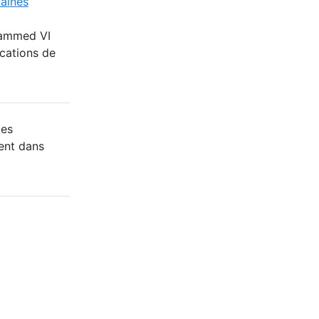
caines
hammed VI
cations de
des
ent dans