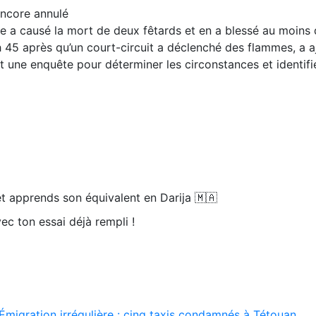
encore annulé
e a causé la mort de deux fêtards et en a blessé au moins
2 h 45 après qu’un court-circuit a déclenché des flammes, a a
 une enquête pour déterminer les circonstances et identifi
t apprends son équivalent en Darija 🇲🇦
ec ton essai déjà rempli !
Émigration irrégulière : cinq taxis condamnés à Tétouan