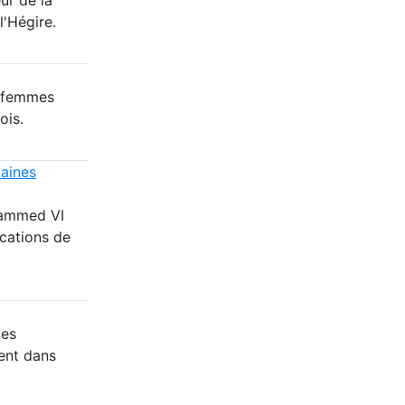
l'Hégire.
8 femmes
ois.
caines
hammed VI
cations de
des
ent dans