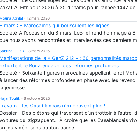
Zakat Al Fitr pour 2026 à 25 dirhams pour l'année 1447 de 
Mouna Aghlal
-
12 mars 2026
8 mars : 8 Marocaines qui bousculent les lignes
Société-A l’occasion du 8 mars, LeBrief rend hommage à 
que nous avons rencontrées et interviewées ces derniers m
Sabrina El Faiz
-
8 mars 2026
Manifestations de la « GenZ 212 » : 60 personnalités maro
exhortent le Roi à engager des réformes profondes
Société - Soixante figures marocaines appellent le roi Mo
à lancer des réformes profondes en phase avec les revendi
la jeunesse.
Hajar Toufik
-
8 octobre 2025
Travaux : les Casablancais n’en peuvent plus !
Dossier - Des piétons qui traversent d’un trottoir à l’autre, 
voitures qui zigzaguent… À croire que les Casablancais viv
un jeu vidéo, sans bouton pause.