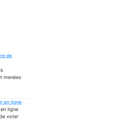
ire de
es
nt menées
n en ligne
 en ligne
de voter