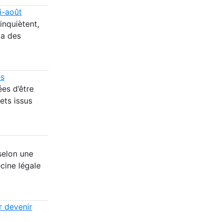
i-août
inquiètent,
ia des
es
es d’être
ets issus
selon une
cine légale
r devenir