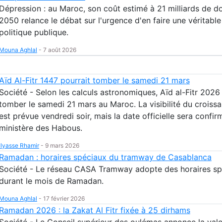
Dépression : au Maroc, son coût estimé à 21 milliards de dol
2050 relance le débat sur l'urgence d'en faire une véritable
politique publique.
Mouna Aghlal
-
7 août 2026
Aïd Al-Fitr 1447 pourrait tomber le samedi 21 mars
Société - Selon les calculs astronomiques, Aïd al-Fitr 2026
tomber le samedi 21 mars au Maroc. La visibilité du croissa
est prévue vendredi soir, mais la date officielle sera confir
ministère des Habous.
Ilyasse Rhamir
-
9 mars 2026
Ramadan : horaires spéciaux du tramway de Casablanca
Société - Le réseau CASA Tramway adopte des horaires sp
durant le mois de Ramadan.
Mouna Aghlal
-
17 février 2026
Ramadan 2026 : la Zakat Al Fitr fixée à 25 dirhams
Société - Le Conseil supérieur des oulémas annonce la vale