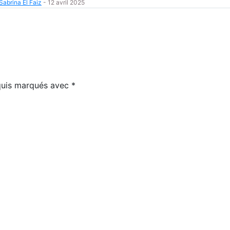
Sabrina El Faiz
-
12 avril 2025
equis marqués avec
*