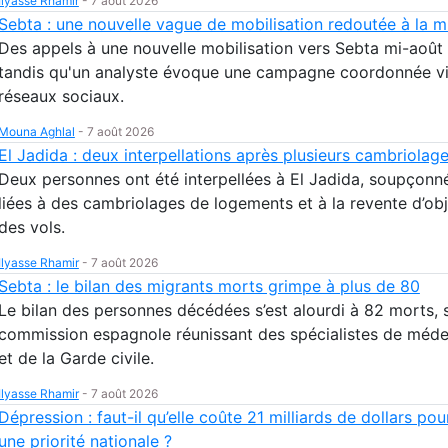
Ilyasse Rhamir
-
7 août 2026
Sebta : une nouvelle vague de mobilisation redoutée à la m
Des appels à une nouvelle mobilisation vers Sebta mi-août 
tandis qu'un analyste évoque une campagne coordonnée v
réseaux sociaux.
Mouna Aghlal
-
7 août 2026
El Jadida : deux interpellations après plusieurs cambriolag
Deux personnes ont été interpellées à El Jadida, soupçonné
liées à des cambriolages de logements et à la revente d’obj
des vols.
Ilyasse Rhamir
-
7 août 2026
Sebta : le bilan des migrants morts grimpe à plus de 80
Le bilan des personnes décédées s’est alourdi à 82 morts, 
commission espagnole réunissant des spécialistes de méde
et de la Garde civile.
Ilyasse Rhamir
-
7 août 2026
Dépression : faut-il qu’elle coûte 21 milliards de dollars pou
une priorité nationale ?