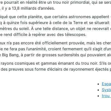
 pourrait en réalité être un trou noir primordial, qui se ser
l y a 13,8 milliards d’années.
qué que cette planète, que certains astronomes appellent 
 à quinze fois supérieure à celle de la Terre et se situerait
omètres du soleil. À une telle distance, un objet ne recevrait
le rend difficile à repérer avec des télescopes.
eux n’a pas encore été officiellement prouvée, mais les che
ie ne fera pas l’unanimité, croient fermement qu’il s’agit d’un
Big Bang, à partir de grosses surdensités qui pouvaient alo
 rayons cosmiques et gammas émanant du trou noir. S’ils on
er des preuves sous forme d’éclairs de rayonnement éjectés pa
Espa
Syst
trou 