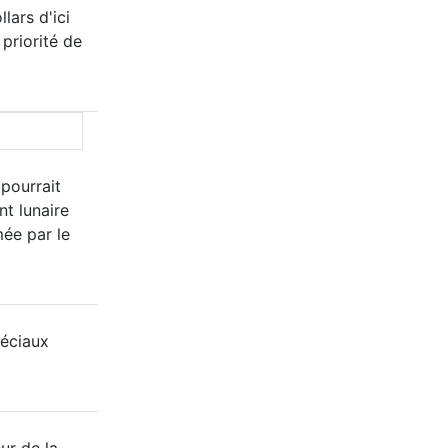
lars d'ici
 priorité de
 pourrait
nt lunaire
mée par le
éciaux
ur de la