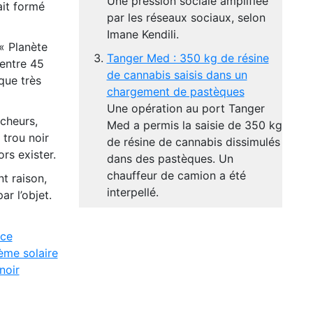
Une pression sociale amplifiée
ait formé
par les réseaux sociaux, selon
Imane Kendili.
« Planète
Tanger Med : 350 kg de résine
 entre 45
de cannabis saisis dans un
 que très
chargement de pastèques
Une opération au port Tanger
rcheurs,
Med a permis la saisie de 350 kg
 trou noir
de résine de cannabis dissimulés
rs exister.
dans des pastèques. Un
chauffeur de camion a été
t raison,
interpellé.
r l’objet.
ce
ème solaire
noir