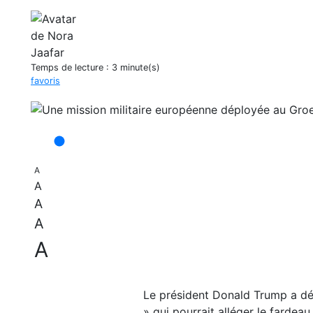
Temps de lecture :
3 minute(s)
favoris
A
A
A
A
A
Le président Donald Trump a déc
» qui pourrait alléger le fardea