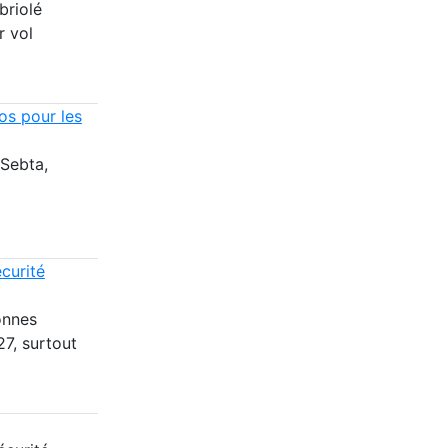
briolé
r vol
os pour les
 Sebta,
curité
onnes
27, surtout