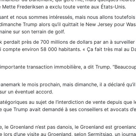
 Mette Frederiksen a exclu toute vente aux États-Unis.
ssant et nous sommes intéressés, mais nous allons toutefois
dimanche Trump alors qu’il quittait le New Jersey pour Wa
aine sur son terrain de golf.
erdait près de 700 millions de dollars par an à surveiller 
i compte environ 58 000 habitants. « Ça fait très mal au D
ne importante transaction immobilière, a dit Trump. “Beaucou
anemark le mois prochain, mais dimanche, il a déclaré qu’il 
 sur un éventuel accord.
atégoriques au sujet de l’interdiction de vente depuis que 
e que Trump avait demandé à ses conseillers et avocats d’
, le Groenland n’est pas danois, le Groenland est groenlanda
lors d’une visite au Groenland, selon Sermitsiaq, un journal