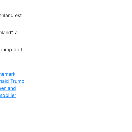
enland est
nland”, a
Trump doit
nemark
nald Trump
oenland
obilier