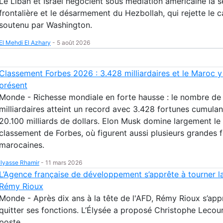
Le Liban et Israël négocient sous médiation américaine la s
frontalière et le désarmement du Hezbollah, qui rejette le 
soutenu par Washington.
El Mehdi El Azhary
-
5 août 2026
Classement Forbes 2026 : 3.428 milliardaires et le Maroc y
présent
Monde - Richesse mondiale en forte hausse : le nombre de
milliardaires atteint un record avec 3.428 fortunes cumulan
20.100 milliards de dollars. Elon Musk domine largement le
classement de Forbes, où figurent aussi plusieurs grandes 
marocaines.
Ilyasse Rhamir
-
11 mars 2026
L’Agence française de développement s’apprête à tourner l
Rémy Rioux
Monde - Après dix ans à la tête de l'AFD, Rémy Rioux s’app
quitter ses fonctions. L’Élysée a proposé Christophe Lecour
poste.