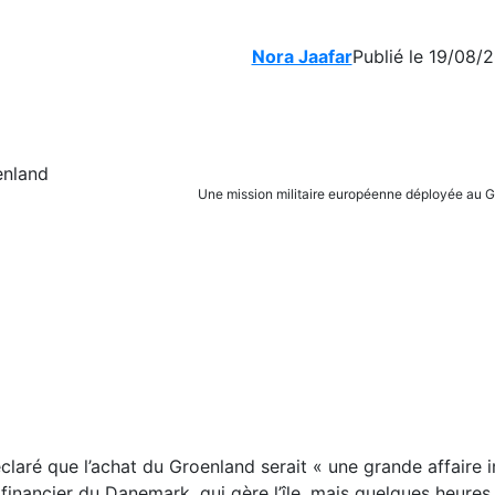
Nora Jaafar
Publié le 19/08/2
Une mission militaire européenne déployée au 
laré que l’achat du Groenland serait « une grande affaire 
u financier du Danemark, qui gère l’île, mais quelques heures