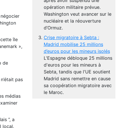
après avoir suspendu une
opération militaire prévue.
Washington veut avancer sur le
 négocier
nucléaire et la réouverture
shington
d’Ormuz.
Crise migratoire à Sebta :
cette île
Madrid mobilise 25 millions
anemark »,
d’euros pour les mineurs isolés
L'Espagne débloque 25 millions
p de
d'euros pour les mineurs à
Sebta, tandis que l'UE soutient
Madrid sans remettre en cause
n’était pas
sa coopération migratoire avec
le Maroc.
les médias
examiner
is ”, a
 local.