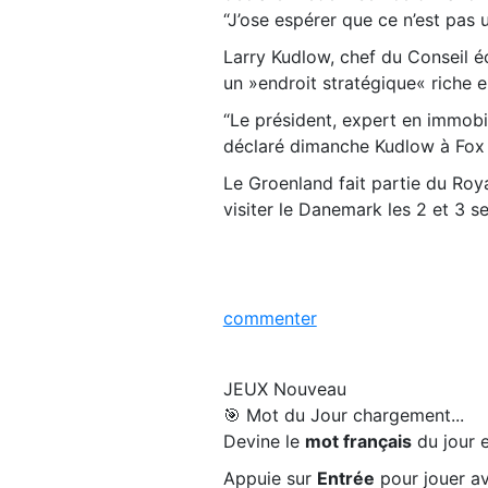
“J’ose espérer que ce n’est pas u
Larry Kudlow, chef du Conseil é
un »endroit stratégique« riche 
“Le président, expert en immobil
déclaré dimanche Kudlow à Fox
Le Groenland fait partie du Ro
visiter le Danemark les 2 et 3 
commenter
JEUX
Nouveau
🎯 Mot du Jour
chargement...
Devine le
mot français
du jour e
Appuie sur
Entrée
pour jouer av