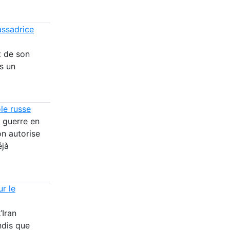
assadrice
t de son
s un
le russe
 guerre en
on autorise
éjà
ur le
’Iran
ndis que