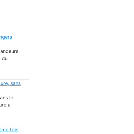
angers
mandeurs
e du
ture, sans
ans le
ure à
ème fois