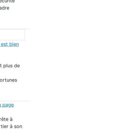
écurité
cadre
 est bien
t plus de
fortunes
a page
rête à
tier à son