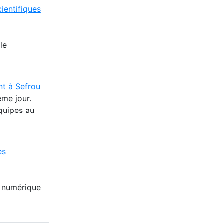
ientifiques
le
nt à Sefrou
ème jour.
équipes au
es
e numérique