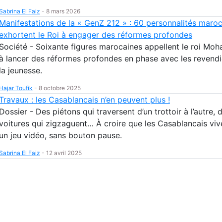
Sabrina El Faiz
-
8 mars 2026
Manifestations de la « GenZ 212 » : 60 personnalités maro
exhortent le Roi à engager des réformes profondes
Société - Soixante figures marocaines appellent le roi Mo
à lancer des réformes profondes en phase avec les revendi
la jeunesse.
Hajar Toufik
-
8 octobre 2025
Travaux : les Casablancais n’en peuvent plus !
Dossier - Des piétons qui traversent d’un trottoir à l’autre, 
voitures qui zigzaguent… À croire que les Casablancais viv
un jeu vidéo, sans bouton pause.
Sabrina El Faiz
-
12 avril 2025