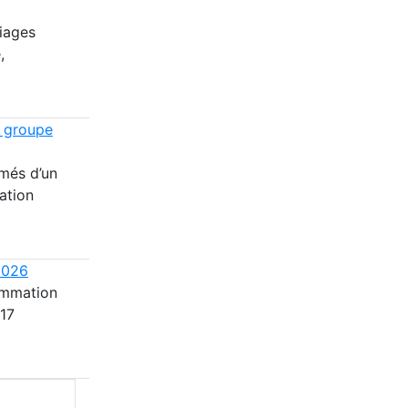
riages
,
n groupe
més d’un
ation
2026
ammation
 17