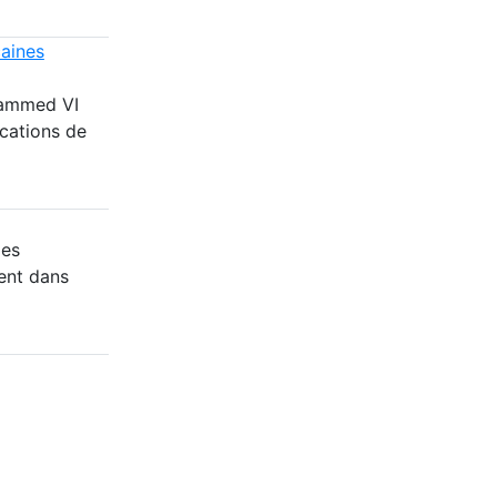
caines
hammed VI
cations de
des
ent dans