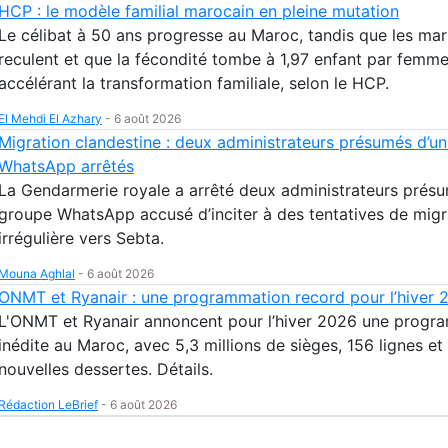
HCP : le modèle familial marocain en pleine mutation
Le célibat à 50 ans progresse au Maroc, tandis que les ma
reculent et que la fécondité tombe à 1,97 enfant par femme
accélérant la transformation familiale, selon le HCP.
El Mehdi El Azhary
-
6 août 2026
Migration clandestine : deux administrateurs présumés d’u
WhatsApp arrêtés
La Gendarmerie royale a arrêté deux administrateurs présu
groupe WhatsApp accusé d’inciter à des tentatives de migr
irrégulière vers Sebta.
Mouna Aghlal
-
6 août 2026
ONMT et Ryanair : une programmation record pour l’hiver 
L'ONMT et Ryanair annoncent pour l’hiver 2026 une progr
inédite au Maroc, avec 5,3 millions de sièges, 156 lignes et
nouvelles dessertes. Détails.
Rédaction LeBrief
-
6 août 2026