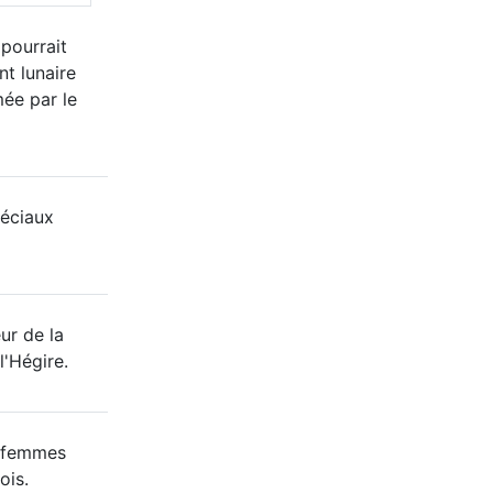
 pourrait
nt lunaire
mée par le
éciaux
ur de la
l'Hégire.
8 femmes
ois.