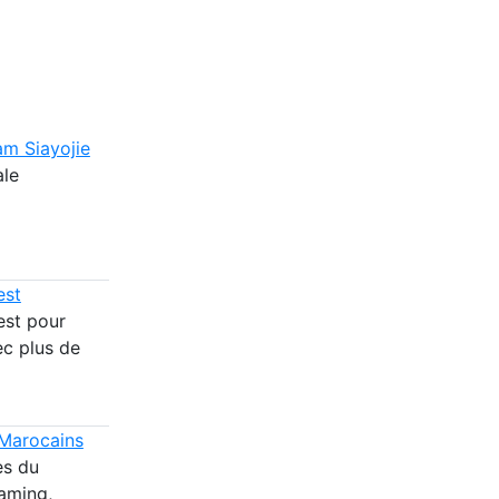
am Siayojie
ale
est
est pour
ec plus de
 Marocains
es du
aming,