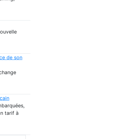
ouvelle
nce de son
 change
cain
embarquées,
n tarif à