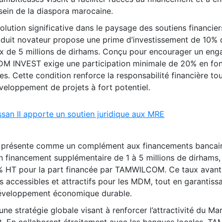
sein de la diaspora marocaine.
tion significative dans le paysage des soutiens financier
roduit novateur propose une prime d’investissement de 10%
ux de 5 millions de dirhams. Conçu pour encourager un en
 MDM INVEST exige une participation minimale de 20% en fo
es. Cette condition renforce la responsabilité financière to
veloppement de projets à fort potentiel.
san II apporte un soutien juridique aux MRE
 présente comme un complément aux financements bancai
un financement supplémentaire de 1 à 5 millions de dirhams,
,5% HT pour la part financée par TAMWILCOM. Ce taux avan
s accessibles et attractifs pour les MDM, tout en garantiss
développement économique durable.
 une stratégie globale visant à renforcer l’attractivité du Ma
nt. En collaborant étroitement avec les banques locales, 