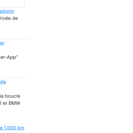
djoint
rivée de
er
per-App”
ile
ia boucle
NI et BMW
de 1.000 km