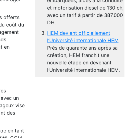
embarquées, aides à la conduite
et motorisation diesel de 130 ch,
avec un tarif à partir de 387.000
s offerts
DH.
 du coût du
gagement
HEM devient officiellement
nds
l’Université internationale HEM
ut en
Près de quarante ans après sa
création, HEM franchit une
nouvelle étape en devenant
l’Université Internationale HEM.
res
 avec un
tageux vise
ant des
roc en tant
TAMWILCOM