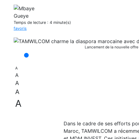
Temps de lecture :
4 minute(s)
favoris
Lancement de la nouvelle offr
A
A
A
A
A
Dans le cadre de ses efforts p
Maroc, TAMWILCOM a récemmen
et MDM INVEST. Ces initiatives a