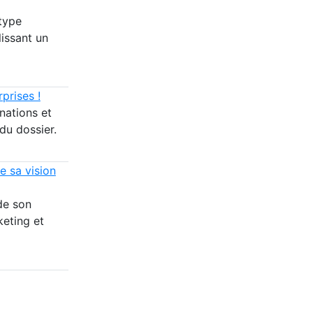
type
issant un
prises !
nations et
du dossier.
e sa vision
de son
keting et