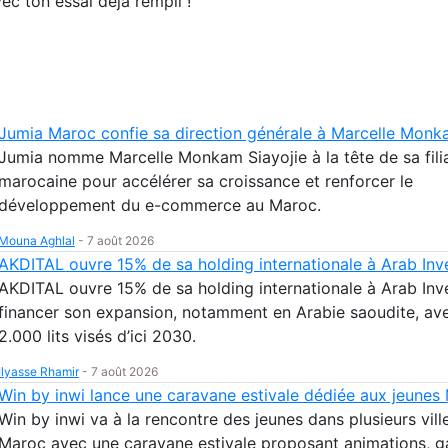
ec ton essai déjà rempli !
Jumia Maroc confie sa direction générale à Marcelle Monk
Jumia nomme Marcelle Monkam Siayojie à la tête de sa fili
marocaine pour accélérer sa croissance et renforcer le
développement du e-commerce au Maroc.
Mouna Aghlal
-
7 août 2026
AKDITAL ouvre 15% de sa holding internationale à Arab Inv
AKDITAL ouvre 15% de sa holding internationale à Arab Inv
financer son expansion, notamment en Arabie saoudite, av
2.000 lits visés d’ici 2030.
Ilyasse Rhamir
-
7 août 2026
Win by inwi lance une caravane estivale dédiée aux jeunes
Win by inwi va à la rencontre des jeunes dans plusieurs vill
Maroc avec une caravane estivale proposant animations, g