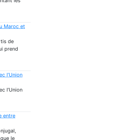
ntant les
au Maroc et
tis de
ui prend
ec l’Union
ec l’Union
e entre
njugal,
 que le