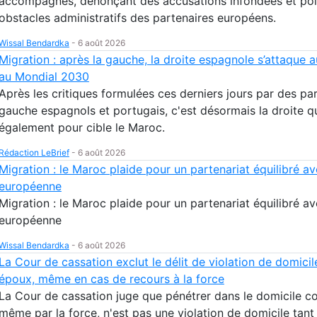
accompagnés, dénonçant des accusations infondées et poi
obstacles administratifs des partenaires européens.
Wissal Bendardka
-
6 août 2026
Migration : après la gauche, la droite espagnole s’attaque 
au Mondial 2030
Après les critiques formulées ces derniers jours par des par
gauche espagnols et portugais, c'est désormais la droite q
également pour cible le Maroc.
Rédaction LeBrief
-
6 août 2026
Migration : le Maroc plaide pour un partenariat équilibré av
européenne
Migration : le Maroc plaide pour un partenariat équilibré av
européenne
Wissal Bendardka
-
6 août 2026
La Cour de cassation exclut le délit de violation de domicil
époux, même en cas de recours à la force
La Cour de cassation juge que pénétrer dans le domicile co
même par la force, n'est pas une violation de domicile tant