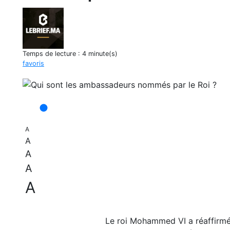
Temps de lecture :
4 minute(s)
favoris
A
A
A
A
A
Le roi Mohammed VI a réaffirmé,