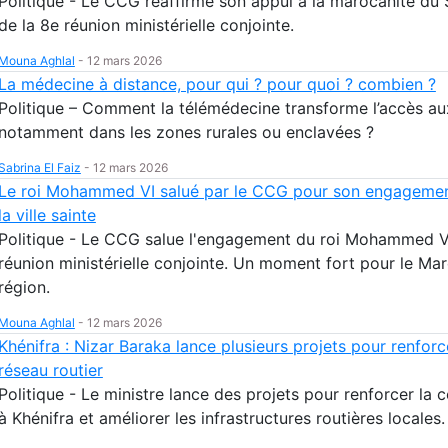
Politique - Le CCG réaffirme son appui à la marocanité du 
de la 8e réunion ministérielle conjointe.
Mouna Aghlal
-
12 mars 2026
La médecine à distance, pour qui ? pour quoi ? combien ?
Politique – Comment la télémédecine transforme l’accès au
notamment dans les zones rurales ou enclavées ?
Sabrina El Faiz
-
12 mars 2026
Le roi Mohammed VI salué par le CCG pour son engagemen
la ville sainte
Politique - Le CCG salue l'engagement du roi Mohammed VI
réunion ministérielle conjointe. Un moment fort pour le Mar
région.
Mouna Aghlal
-
12 mars 2026
Khénifra : Nizar Baraka lance plusieurs projets pour renforc
réseau routier
Politique - Le ministre lance des projets pour renforcer la 
à Khénifra et améliorer les infrastructures routières locales.