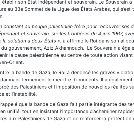
t établir son État indépendant et souverain. Le Souverain a
ours au 33e Sommet de la Ligue des États Arabes, qui s’est 
n.
n constant au peuple palestinien frère pour recouvrer ses d
dépendant et souverain, sur les frontières du 4 juin 1967, av
e la solution à deux États »
, a affirmé le Roi dans son alloc
ef du gouvernement, Aziz Akhannouch. Le Souverain a égal
enir la cause palestinienne au centre de toute action visant 
yen-Orient.
ontre la bande de Gaza, le Roi a dénoncé les graves violatio
ondamnant fermement le meurtre d’innocents. Il a également 
rcé des Palestiniens et l’imposition de nouvelles réalités su
 et l’instabilité.
rappelé que la bande de Gaza fait partie intégrante des ter
nien unifié, tout en insistant l’importance d’acheminer rapid
es aux Palestiniens de Gaza et de renforcer la protection d