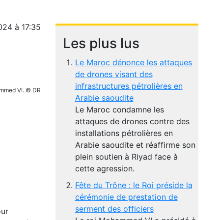
024 à 17:35
Les plus lus
Le Maroc dénonce les attaques
de drones visant des
infrastructures pétrolières en
ammed VI. © DR
Arabie saoudite
Le Maroc condamne les
attaques de drones contre des
installations pétrolières en
Arabie saoudite et réaffirme son
plein soutien à Riyad face à
cette agression.
Fête du Trône : le Roi préside la
cérémonie de prestation de
serment des officiers
our