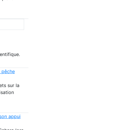
entifique.
a pêche
ts sur la
isation
son appui