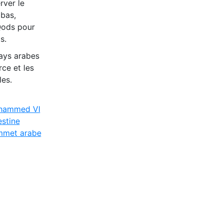
rver le
bbas,
-Qods pour
s.
pays arabes
rce et les
les.
hammed VI
estine
met arabe