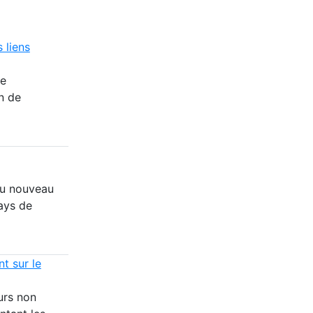
 liens
re
n de
du nouveau
pays de
t sur le
urs non