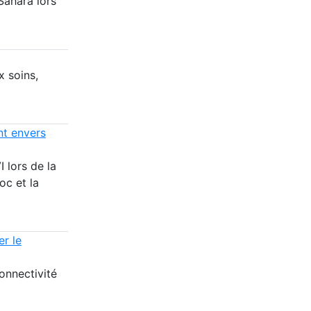
Sahara lors
x soins,
t envers
 lors de la
oc et la
er le
connectivité