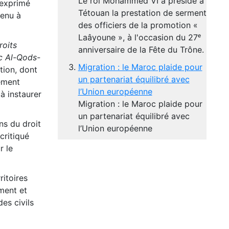
Le roi Mohammed VI a présidé à
 exprimé
Tétouan la prestation de serment
tenu à
des officiers de la promotion «
Laâyoune », à l'occasion du 27ᵉ
roits
anniversaire de la Fête du Trône.
ec Al-Qods-
Migration : le Maroc plaide pour
ution, dont
un partenariat équilibré avec
ement
l’Union européenne
à instaurer
Migration : le Maroc plaide pour
un partenariat équilibré avec
ns du droit
l’Union européenne
critiqué
r le
ritoires
ement et
es civils