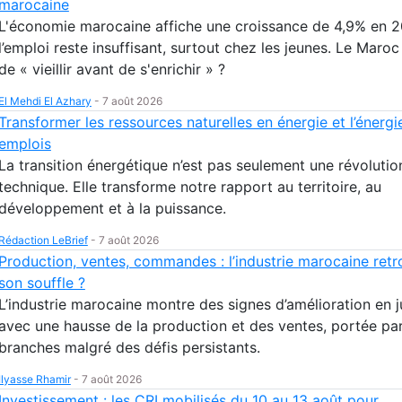
marocaine
L'économie marocaine affiche une croissance de 4,9% en 2
l’emploi reste insuffisant, surtout chez les jeunes. Le Maroc 
de « vieillir avant de s'enrichir » ?
El Mehdi El Azhary
-
7 août 2026
Transformer les ressources naturelles en énergie et l’énergi
emplois
La transition énergétique n’est pas seulement une révolutio
technique. Elle transforme notre rapport au territoire, au
développement et à la puissance.
Rédaction LeBrief
-
7 août 2026
Production, ventes, commandes : l’industrie marocaine retr
son souffle ?
L’industrie marocaine montre des signes d’amélioration en 
avec une hausse de la production et des ventes, portée par
branches malgré des défis persistants.
Ilyasse Rhamir
-
7 août 2026
Investissement : les CRI mobilisés du 10 au 13 août pour