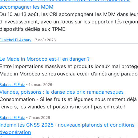
accompagner les MDM
Du 10 au 13 août, les CRI accompagnent les MDM dans leur
d’investissement, avec un focus sur les opportunités région
dispositifs dédiés aux TPME.
El Mehdi El Azhary
-
7 août 2026
Le Made in Morocco est-il en danger ?
Entre importations massives et produits locaux mal protégé
Made in Morocco se retrouve au cœur d’un étrange parado
Sabrina El Faiz
-
14 mars 2026
Viandes, poissons : la danse des prix ramadanesques
Consommation - Si les fruits et légumes nous mettent déjà 
l’envers, les viandes et poissons ne sont pas en reste !
Sabrina El Faiz
-
7 mars 2026
Indemnités CNSS 2025 : nouveaux plafonds et conditions
d’exonération