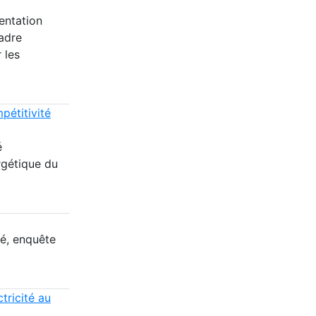
entation
adre
 les
pétitivité
é
rgétique du
té, enquête
tricité au