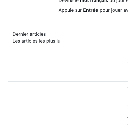
Devine le
mot français
du jour e
Appuie sur
Entrée
pour jouer av
Dernier articles
Les articles les plus lu