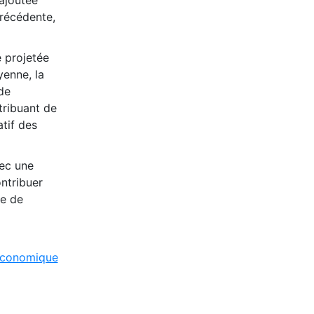
précédente,
e projetée
yenne, la
de
tribuant de
atif des
vec une
ntribuer
te de
économique