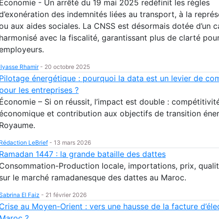
Économie - Un arrêté du 19 mai 2025 redéfinit les règles
d’exonération des indemnités liées au transport, à la représ
ou aux aides sociales. La CNSS est désormais dotée d’un c
harmonisé avec la fiscalité, garantissant plus de clarté pour
employeurs.
Ilyasse Rhamir
-
20 octobre 2025
Pilotage énergétique : pourquoi la data est un levier de com
pour les entreprises ?
Économie – Si on réussit, l’impact est double : compétitivit
économique et contribution aux objectifs de transition éne
Royaume.
Rédaction LeBrief
-
13 mars 2026
Ramadan 1447 : la grande bataille des dattes
Consommation-Production locale, importations, prix, quali
sur le marché ramadanesque des dattes au Maroc.
Sabrina El Faiz
-
21 février 2026
Crise au Moyen-Orient : vers une hausse de la facture d’élec
Maroc ?