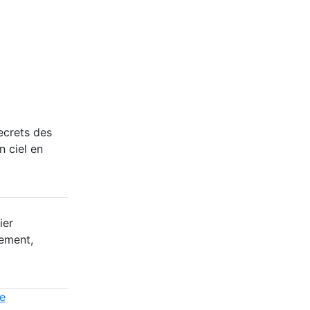
ecrets des
 ciel en
ier
dement,
ie