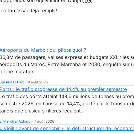
t apprends son équivalent en Darija 🇲🇦
ec ton essai déjà rempli !
Aéroports du Maroc : qui pilote quoi ?
36,3M de passagers, valises express et budgets XXL : les s
aéroports du Maroc. Entre Marhaba et 2030, enquête sur un
pleine mutation.
Sabrina El Faiz
-
8 août 2026
Ports : le trafic progresse de 14,4% au premier semestre
Le trafic des ports atteint 148,6 millions de tonnes au prem
semestre 2026, en hausse de 14,4%, porté par le transbor
tandis que plusieurs filières reculent.
El Mehdi El Azhary
-
7 août 2026
« Vieillir avant de s’enrichir », le défi structurel de l’économ