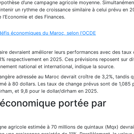
’hypothèse d’une campagne agricole moyenne. Simultanément
ntenir un rythme de croissance similaire à celui prévu en 2
de l’Economie et des Finances.
défis économiques du Maroc, selon l’OCDE
iaire devraient améliorer leurs performances avec des taux
,1% respectivement en 2025. Ces prévisions reposent sur di
ement national et international, indique la source.
rangère adressée au Maroc devrait croître de 3,2%, tandis q
imé à 80 dollars. Les taux de change prévus sont de 1,085 
Dirham, et 9,8 pour le dollar/dirham en 2025.
 économique portée par
gne agricole estimée à 70 millions de quintaux (Mqx) devrai
ec une croissance projetée de 11%. Parallèlement, la valeur