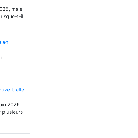
025, mais
risque-t-il
e en
n
ouve-t-elle
juin 2026
 plusieurs