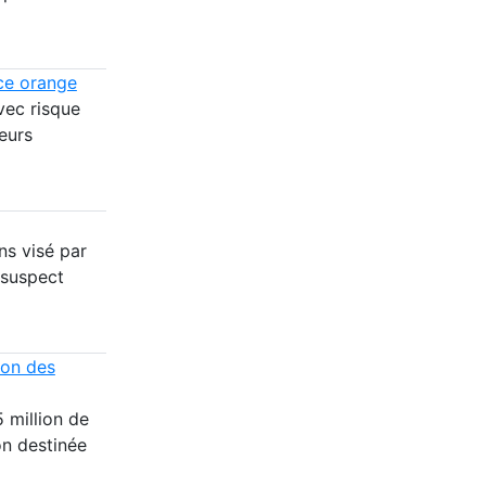
nce orange
vec risque
eurs
ns visé par
 suspect
ion des
 million de
on destinée