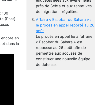
enquêtes liées aux événements
près de Sebta et aux tentatives
de migration irrégulière.
t 130
te (Pnat)
Affaire « Escobar du Sahara » :
cusés
le procès en appel reporté au 26
août
Le procès en appel lié à l’affaire
e encore en
« Escobar du Sahara » est
 et dans la
repoussé au 26 août afin de
permettre aux accusés de
constituer une nouvelle équipe
de défense.