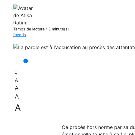
Temps de lecture :
3 minute(s)
favoris
A
A
A
A
A
Ce procès hors norme par sa dur
émotionnelle touche à sa fin, pl