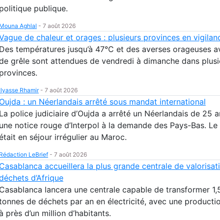
politique publique.
Mouna Aghlal
-
7 août 2026
Vague de chaleur et orages : plusieurs provinces en vigila
Des températures jusqu’à 47°C et des averses orageuses a
de grêle sont attendues de vendredi à dimanche dans plusi
provinces.
Ilyasse Rhamir
-
7 août 2026
Oujda : un Néerlandais arrêté sous mandat international
La police judiciaire d’Oujda a arrêté un Néerlandais de 25 a
une notice rouge d’Interpol à la demande des Pays-Bas. Le
était en séjour irrégulier au Maroc.
Rédaction LeBrief
-
7 août 2026
Casablanca accueillera la plus grande centrale de valorisat
déchets d’Afrique
Casablanca lancera une centrale capable de transformer 1,5
tonnes de déchets par an en électricité, avec une producti
à près d’un million d’habitants.