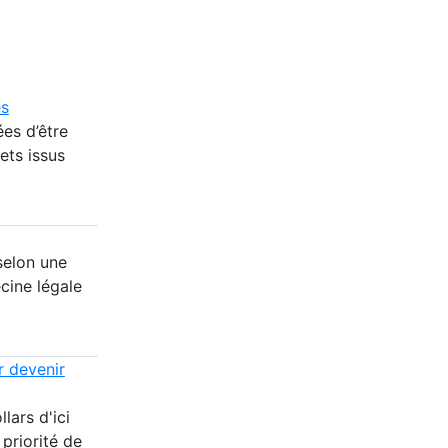
es
es d’être
ets issus
selon une
cine légale
r devenir
lars d'ici
 priorité de