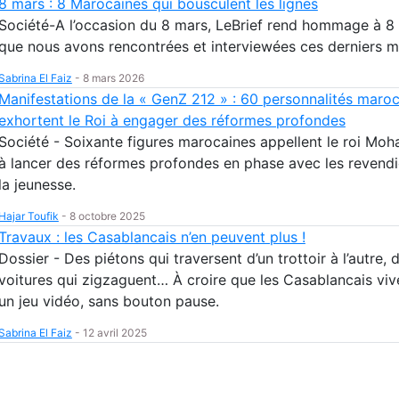
8 mars : 8 Marocaines qui bousculent les lignes
Société-A l’occasion du 8 mars, LeBrief rend hommage à 
que nous avons rencontrées et interviewées ces derniers m
Sabrina El Faiz
-
8 mars 2026
Manifestations de la « GenZ 212 » : 60 personnalités maro
exhortent le Roi à engager des réformes profondes
Société - Soixante figures marocaines appellent le roi Mo
à lancer des réformes profondes en phase avec les revendi
la jeunesse.
Hajar Toufik
-
8 octobre 2025
Travaux : les Casablancais n’en peuvent plus !
Dossier - Des piétons qui traversent d’un trottoir à l’autre, 
voitures qui zigzaguent… À croire que les Casablancais viv
un jeu vidéo, sans bouton pause.
Sabrina El Faiz
-
12 avril 2025