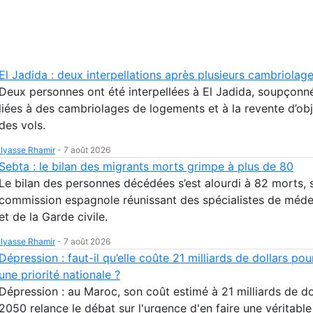
El Jadida : deux interpellations après plusieurs cambriolag
Deux personnes ont été interpellées à El Jadida, soupçonné
liées à des cambriolages de logements et à la revente d’obj
des vols.
Ilyasse Rhamir
-
7 août 2026
Sebta : le bilan des migrants morts grimpe à plus de 80
Le bilan des personnes décédées s’est alourdi à 82 morts, 
commission espagnole réunissant des spécialistes de méde
et de la Garde civile.
Ilyasse Rhamir
-
7 août 2026
Dépression : faut-il qu’elle coûte 21 milliards de dollars pou
une priorité nationale ?
Dépression : au Maroc, son coût estimé à 21 milliards de dol
2050 relance le débat sur l'urgence d'en faire une véritable