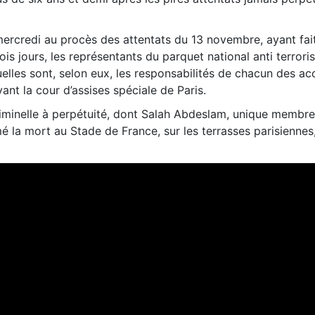
 mercredi au procès des attentats du 13 novembre, ayant fai
is jours, les représentants du parquet national anti terroris
elles sont, selon eux, les responsabilités de chacun des ac
nt la cour d’assises spéciale de Paris.
riminelle à perpétuité, dont Salah Abdeslam, unique membr
la mort au Stade de France, sur les terrasses parisiennes,