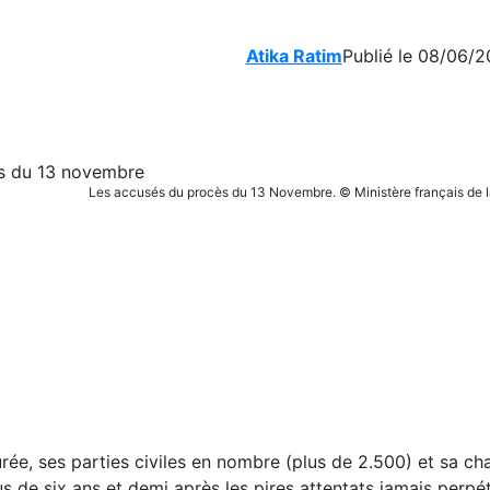
Atika Ratim
Publié le 08/06/2
Les accusés du procès du 13 Novembre. © Ministère français de l
ée, ses parties civiles en nombre (plus de 2.500) et sa ch
us de six ans et demi après les pires attentats jamais perpét