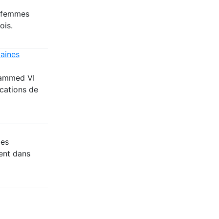
8 femmes
ois.
caines
hammed VI
cations de
des
ent dans