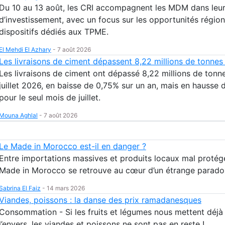
Du 10 au 13 août, les CRI accompagnent les MDM dans leur
d’investissement, avec un focus sur les opportunités région
dispositifs dédiés aux TPME.
El Mehdi El Azhary
-
7 août 2026
Les livraisons de ciment dépassent 8,22 millions de tonnes à 
Les livraisons de ciment ont dépassé 8,22 millions de tonne
juillet 2026, en baisse de 0,75% sur un an, mais en hausse 
pour le seul mois de juillet.
Mouna Aghlal
-
7 août 2026
Le Made in Morocco est-il en danger ?
Entre importations massives et produits locaux mal protégé
Made in Morocco se retrouve au cœur d’un étrange parado
Sabrina El Faiz
-
14 mars 2026
Viandes, poissons : la danse des prix ramadanesques
Consommation - Si les fruits et légumes nous mettent déjà 
l’envers, les viandes et poissons ne sont pas en reste !