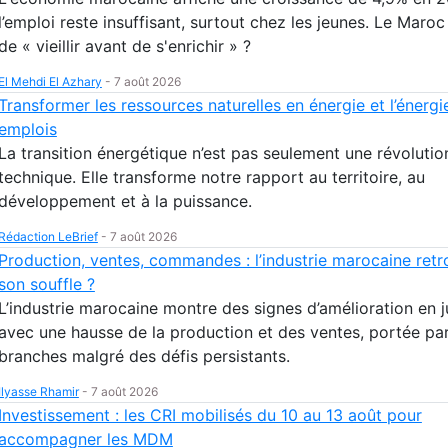
l’emploi reste insuffisant, surtout chez les jeunes. Le Maroc 
de « vieillir avant de s'enrichir » ?
El Mehdi El Azhary
-
7 août 2026
Transformer les ressources naturelles en énergie et l’énergi
emplois
La transition énergétique n’est pas seulement une révolutio
technique. Elle transforme notre rapport au territoire, au
développement et à la puissance.
Rédaction LeBrief
-
7 août 2026
Production, ventes, commandes : l’industrie marocaine retr
son souffle ?
L’industrie marocaine montre des signes d’amélioration en 
avec une hausse de la production et des ventes, portée par
branches malgré des défis persistants.
Ilyasse Rhamir
-
7 août 2026
Investissement : les CRI mobilisés du 10 au 13 août pour
accompagner les MDM