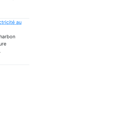
tricité au
charbon
ure
.