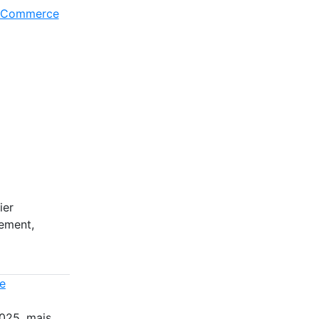
du Commerce
ier
dement,
ie
025, mais