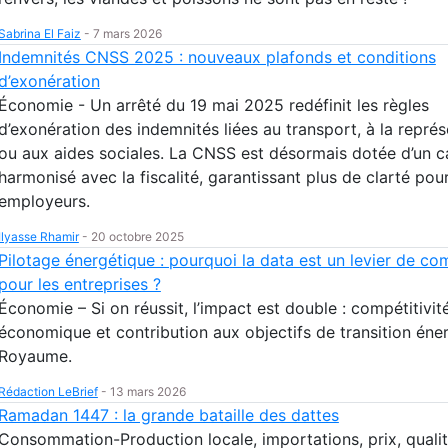
Sabrina El Faiz
-
7 mars 2026
Indemnités CNSS 2025 : nouveaux plafonds et conditions
d’exonération
Économie - Un arrêté du 19 mai 2025 redéfinit les règles
d’exonération des indemnités liées au transport, à la représ
ou aux aides sociales. La CNSS est désormais dotée d’un c
harmonisé avec la fiscalité, garantissant plus de clarté pour
employeurs.
Ilyasse Rhamir
-
20 octobre 2025
Pilotage énergétique : pourquoi la data est un levier de com
pour les entreprises ?
Économie – Si on réussit, l’impact est double : compétitivit
économique et contribution aux objectifs de transition éne
Royaume.
Rédaction LeBrief
-
13 mars 2026
Ramadan 1447 : la grande bataille des dattes
Consommation-Production locale, importations, prix, quali