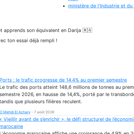
ministère de l'Industrie et 
t apprends son équivalent en Darija 🇲🇦
ec ton essai déjà rempli !
Ports : le trafic progresse de 14,4% au premier semestre
Le trafic des ports atteint 148,6 millions de tonnes au prem
semestre 2026, en hausse de 14,4%, porté par le transbor
tandis que plusieurs filières reculent.
El Mehdi El Azhary
-
7 août 2026
« Vieillir avant de s’enrichir », le défi structurel de l’économ
marocaine
L'économie marocaine affiche une croissance de 4,9% en 2