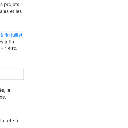
s projets
ales et les
fin juillet
s à fin
de 1,89%
s, le
xe.
la tête à