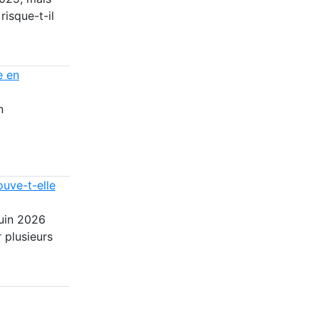
risque-t-il
e en
n
ouve-t-elle
juin 2026
 plusieurs