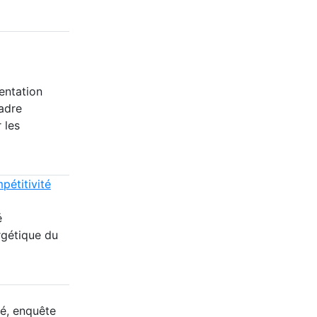
entation
adre
 les
pétitivité
é
rgétique du
té, enquête