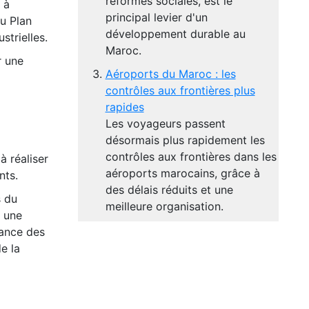
réformes sociales, est le
 à
principal levier d'un
u Plan
développement durable au
strielles.
Maroc.
r une
Aéroports du Maroc : les
contrôles aux frontières plus
rapides
Les voyageurs passent
désormais plus rapidement les
contrôles aux frontières dans les
à réaliser
aéroports marocains, grâce à
nts.
des délais réduits et une
s du
meilleure organisation.
s une
tance des
e la