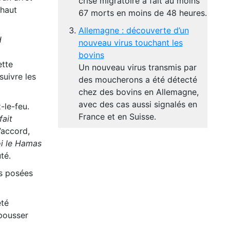
crise migratoire a fait au moins
 haut
67 morts en moins de 48 heures.
Allemagne : découverte d’un
d
nouveau virus touchant les
bovins
ette
Un nouveau virus transmis par
uivre les
des moucherons a été détecté
chez des bovins en Allemagne,
avec des cas aussi signalés en
-le-feu.
France et en Suisse.
fait
’accord,
oi le Hamas
uté.
ns posées
été
pousser