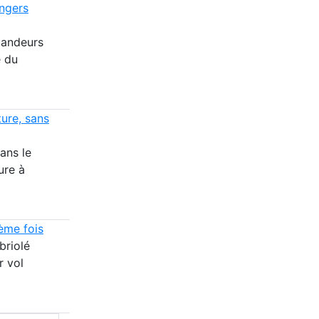
angers
mandeurs
e du
ture, sans
ans le
ure à
ème fois
briolé
r vol