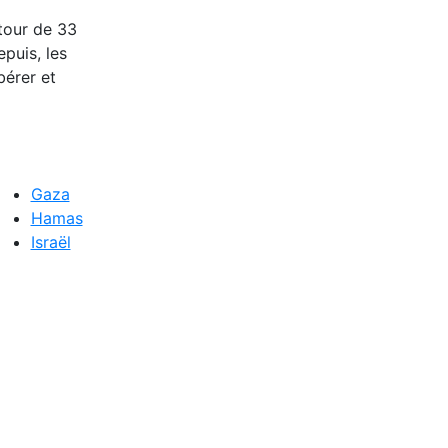
etour de 33
epuis, les
bérer et
Gaza
Hamas
Israël