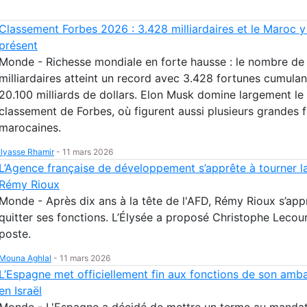
Classement Forbes 2026 : 3.428 milliardaires et le Maroc y
présent
Monde - Richesse mondiale en forte hausse : le nombre de
milliardaires atteint un record avec 3.428 fortunes cumulan
20.100 milliards de dollars. Elon Musk domine largement le
classement de Forbes, où figurent aussi plusieurs grandes 
marocaines.
Ilyasse Rhamir
-
11 mars 2026
L’Agence française de développement s’apprête à tourner l
Rémy Rioux
Monde - Après dix ans à la tête de l'AFD, Rémy Rioux s’app
quitter ses fonctions. L’Élysée a proposé Christophe Lecour
poste.
Mouna Aghlal
-
11 mars 2026
L’Espagne met officiellement fin aux fonctions de son amb
en Israël
Monde - L'Espagne a décidé de mettre un terme au manda