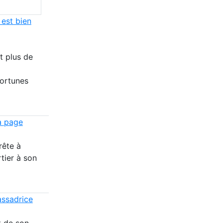
 est bien
t plus de
fortunes
a page
rête à
tier à son
assadrice
t de son