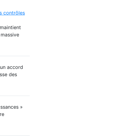
s contrôles
maintient
e massive
 un accord
usse des
issances »
re