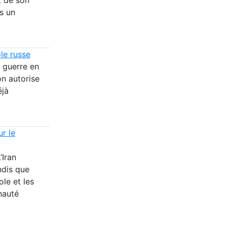
s un
le russe
 guerre en
on autorise
éjà
ur le
’Iran
ndis que
ole et les
nauté