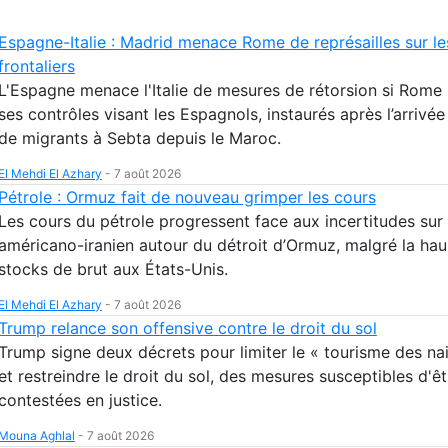
Espagne-Italie : Madrid menace Rome de représailles sur le
frontaliers
L'Espagne menace l'Italie de mesures de rétorsion si Rome 
ses contrôles visant les Espagnols, instaurés après l’arrivé
de migrants à Sebta depuis le Maroc.
El Mehdi El Azhary
-
7 août 2026
Pétrole : Ormuz fait de nouveau grimper les cours
Les cours du pétrole progressent face aux incertitudes sur
américano-iranien autour du détroit d’Ormuz, malgré la ha
stocks de brut aux États-Unis.
El Mehdi El Azhary
-
7 août 2026
Trump relance son offensive contre le droit du sol
Trump signe deux décrets pour limiter le « tourisme des na
et restreindre le droit du sol, des mesures susceptibles d'êt
contestées en justice.
Mouna Aghlal
-
7 août 2026