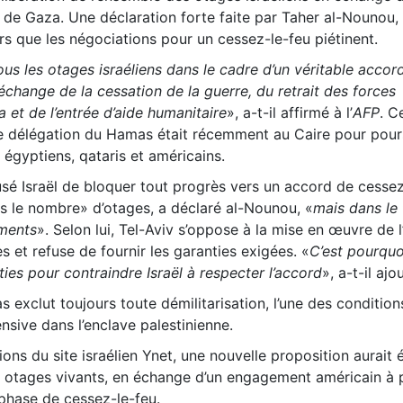
e de Gaza. Une déclaration forte faite par Taher al-Nounou,
 que les négociations pour un cessez-le-feu piétinent.
us les otages israéliens dans le cadre d’un véritable accor
échange de la cessation de la guerre, du retrait des forces
 et de l’entrée d’aide humanitaire
», a-t-il affirmé à l’
AFP
. C
ne délégation du Hamas était récemment au Caire pour pours
égyptiens, qataris et américains.
usé Israël de bloquer tout progrès vers un accord de cessez
s le nombre» d’otages, a déclaré al-Nounou, «
mais dans le 
ements
». Selon lui, Tel-Aviv s’oppose à la mise en œuvre de l
s et refuse de fournir les garanties exigées. «
C’est pourqu
ties pour contraindre Israël à respecter l’accord
», a-t-il ajo
 exclut toujours toute démilitarisation, l’une des conditio
fensive dans l’enclave palestinienne.
ons du site israélien Ynet, une nouvelle proposition aurait 
ix otages vivants, en échange d’un engagement américain à 
phase de cessez-le-feu.