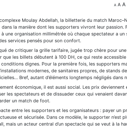
A
A
A
 complexe Moulay Abdellah, la billetterie du match Maroc–N
ns la manière dont les supporters vivront leur passion. F
s à une organisation millimétrée où chaque spectateur a un 
des services pensés pour son confort.
ué de critiquer la grille tarifaire, jugée trop chère pour une
er que les billets débutent à 100 DH, ce qui reste accessible
 conditions dignes. Pour la première fois, les supporters m
d’installations modernes, de sanitaires propres, de stands de
ficielles… Bref, autant d’éléments longtemps négligés dans 
ulement économique, il est aussi social. Les prix deviennent 
iser les spectateurs et de dissuader ceux qui venaient dava
arder un match de foot.
 pacte entre les supporters et les organisateurs : payer un pr
tueuse et sécurisée. Dans ce modèle, le supporter n’est pl
, mais un acteur central d’un spectacle qui se veut à la ha