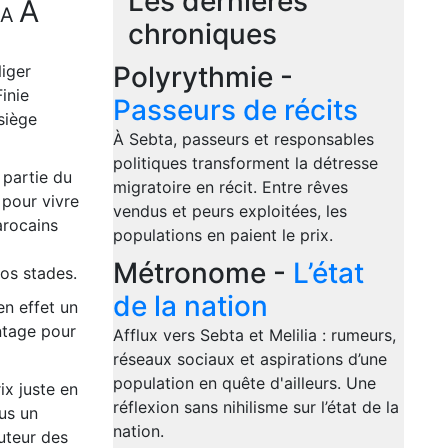
Les dernières
A
A
chroniques
Polyrythmie -
iger
inie
Passeurs de récits
siège
À Sebta, passeurs et responsables
politiques transforment la détresse
 partie du
migratoire en récit. Entre rêves
 pour vivre
vendus et peurs exploitées, les
arocains
populations en paient le prix.
Métronome -
L’état
nos stades.
de la nation
en effet un
ntage pour
Afflux vers Sebta et Melilia : rumeurs,
réseaux sociaux et aspirations d’une
population en quête d'ailleurs. Une
ix juste en
réflexion sans nihilisme sur l’état de la
us un
nation.
uteur des