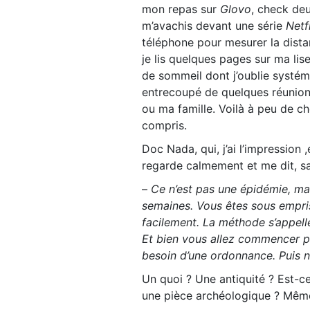
mon repas sur
Glovo
, check deu
m’avachis devant une série
Netf
téléphone pour mesurer la dist
je lis quelques pages sur ma li
de sommeil dont j’oublie systéma
entrecoupé de quelques réunion
ou ma famille. Voilà à peu de 
compris.
Doc Nada, qui, j’ai l’impression
regarde calmement et me dit, s
–
Ce n’est pas une épidémie, mai
semaines. Vous êtes sous empris
facilement. La méthode s’appell
Et bien vous allez commencer p
besoin d’une ordonnance. Puis n
Un quoi ? Une antiquité ? Est-ce
une pièce archéologique ? Même