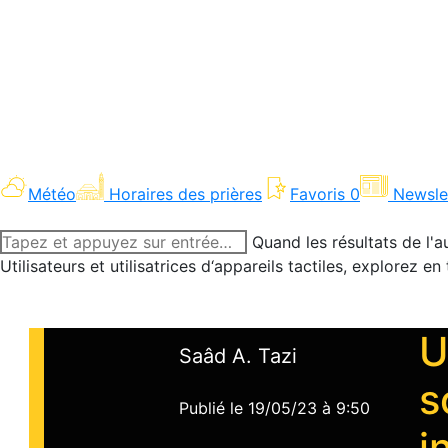
Météo
Horaires des prières
Favoris
0
Newsle
Recherche
Quand les résultats de l'a
:
Utilisateurs et utilisatrices d‘appareils tactiles, explorez 
U
Saâd A. Tazi
s
Publié le 19/05/23 à 9:50
i