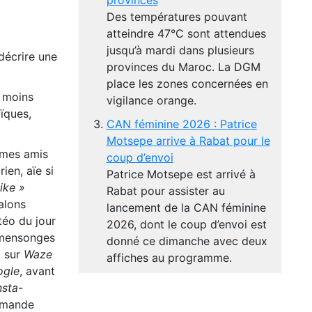
provinces
Des températures pouvant
atteindre 47°C sont attendues
jusqu’à mardi dans plusieurs
décrire une
provinces du Maroc. La DGM
place les zones concernées en
e moins
vigilance orange.
oïques,
CAN féminine 2026 : Patrice
Motsepe arrive à Rabat pour le
 mes amis
coup d’envoi
rien, aïe si
Patrice Motsepe est arrivé à
ike »
Rabat pour assister au
alons
lancement de la CAN féminine
téo du jour
2026, dont le coup d’envoi est
s mensonges
donné ce dimanche avec deux
l sur
Waze
affiches au programme.
ogle
, avant
nsta-
ommande