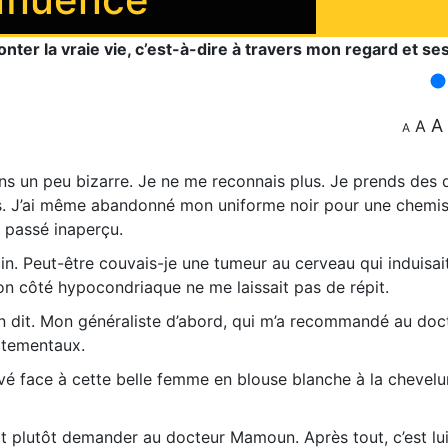
nter la vraie vie, c’est-à-dire à travers mon regard et se
A
A
A
s un peu bizarre. Je ne me reconnais plus. Je prends des d
es. J’ai même abandonné mon uniforme noir pour une chemis
s passé inaperçu.
cin. Peut-être couvais-je une tumeur au cerveau qui induisai
n côté hypocondriaque ne me laissait pas de répit.
n dit. Mon généraliste d’abord, qui m’a recommandé au doc
rtementaux.
uvé face à cette belle femme en blouse blanche à la chevelu
t plutôt demander au docteur Mamoun. Après tout, c’est lui