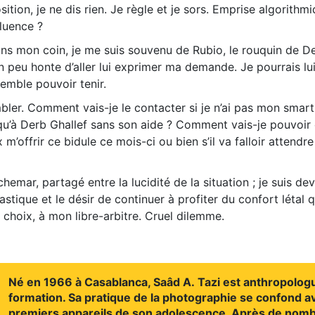
on, je ne dis rien. Je règle et je sors. Emprise algorithmi
fluence ?
ns mon coin, je me suis souvenu de Rubio, le rouquin de De
un peu honte d’aller lui exprimer ma demande. Je pourrais lui
emble pouvoir tenir.
bler. Comment vais-je le contacter si je n’ai pas mon smar
u’à Derb Ghallef sans son aide ? Comment vais-je pouvoir 
m’offrir ce bidule ce mois-ci ou bien s’il va falloir attendre
chemar, partagé entre la lucidité de la situation ; je suis de
ique et le désir de continuer à profiter du confort létal q
choix, à mon libre-arbitre. Cruel dilemme.
Né en 1966 à Casablanca, Saâd A. Tazi est anthropolog
formation. Sa pratique de la photographie se confond a
premiers appareils de son adolescence. Après de nom