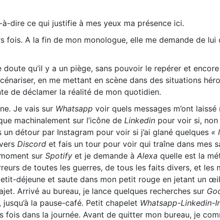
à-dire ce qui justifie à mes yeux ma présence ici.
s fois. A la fin de mon monologue, elle me demande de lui 
 doute qu’il y a un piège, sans pouvoir le repérer et encor
de scénariser, en me mettant en scène dans des situations hér
nte de déclamer la réalité de mon quotidien.
one. Je vais sur
Whatsapp
voir quels messages m’ont laissé
ique machinalement sur l’icône de
Linkedin
pour voir si, non 
s un détour par Instagram pour voir si j’ai glané quelques
« l
 vers
Discord
et fais un tour pour voir qui traîne dans mes s
moment sur
Spotify
et je demande à
Alexa
quelle est la mé
rreurs de toutes les guerres, de tous les faits divers, et le
petit-déjeune et saute dans mon petit rouge en jetant un œi
ajet. Arrivé au bureau, je lance quelques recherches sur
Go
 jusqu’à la pause-café. Petit chapelet
Whatsapp-Linkedin-I
rs fois dans la journée. Avant de quitter mon bureau, je c