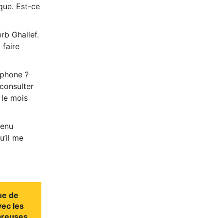
que. Est-ce
rb Ghallef.
 faire
tphone ?
consulter
 le mois
venu
u’il me
ue de
vec les
breuses