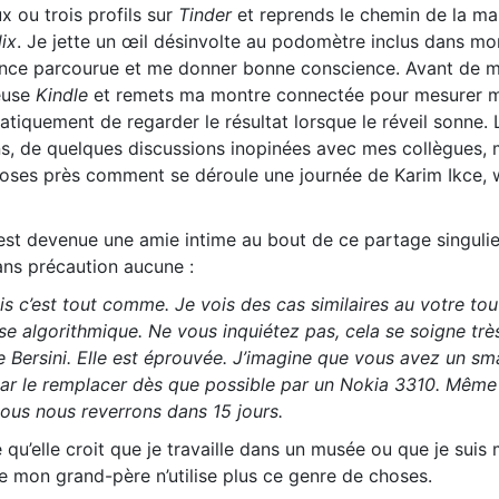
x ou trois profils sur
Tinder
et reprends le chemin de la ma
lix
. Je jette un œil désinvolte au podomètre inclus dans mo
ance parcourue et me donner bonne conscience. Avant de m
seuse
Kindle
et remets ma montre connectée pour mesurer 
tiquement de regarder le résultat lorsque le réveil sonne. 
s, de quelques discussions inopinées avec mes collègues, 
choses près comment se déroule une journée de Karim Ikce,
 ,est devenue une amie intime au bout de ce partage singuli
ans précaution aucune :
s c’est tout comme. Je vois des cas similaires au votre tou
e algorithmique. Ne vous inquiétez pas, cela se soigne trè
e Bersini. Elle est éprouvée. J’imagine que vous avez un s
ar le remplacer dès que possible par un Nokia 3310. Même
ous nous reverrons dans 15 jours.
 qu’elle croit que je travaille dans un musée ou que je sui
 mon grand-père n’utilise plus ce genre de choses.