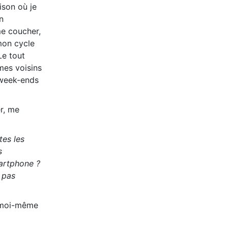
ison où je
n
e coucher,
mon cycle
Le tout
mes voisins
 week-ends
er, me
tes les
s
martphone ?
 pas
s moi-même