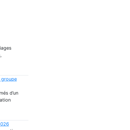
riages
,
n groupe
més d’un
ation
2026