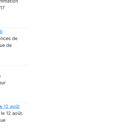
ammation
 17
di
inces de
que de
n
eur
le 12 août
 le 12 août.
que