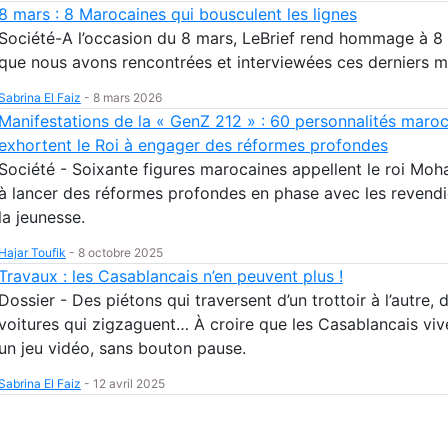
8 mars : 8 Marocaines qui bousculent les lignes
Société-A l’occasion du 8 mars, LeBrief rend hommage à 
que nous avons rencontrées et interviewées ces derniers m
Sabrina El Faiz
-
8 mars 2026
Manifestations de la « GenZ 212 » : 60 personnalités maro
exhortent le Roi à engager des réformes profondes
Société - Soixante figures marocaines appellent le roi Mo
à lancer des réformes profondes en phase avec les revendi
la jeunesse.
Hajar Toufik
-
8 octobre 2025
Travaux : les Casablancais n’en peuvent plus !
Dossier - Des piétons qui traversent d’un trottoir à l’autre, 
voitures qui zigzaguent… À croire que les Casablancais viv
un jeu vidéo, sans bouton pause.
Sabrina El Faiz
-
12 avril 2025