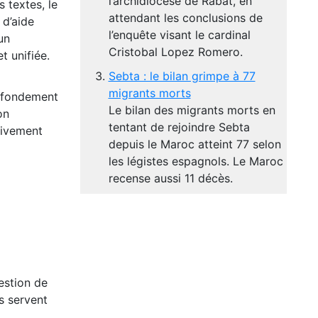
l’archidiocèse de Rabat, en
 textes, le
attendant les conclusions de
 d’aide
l’enquête visant le cardinal
un
Cristobal Lopez Romero.
t unifiée.
Sebta : le bilan grimpe à 77
migrants morts
r fondement
Le bilan des migrants morts en
on
tentant de rejoindre Sebta
tivement
depuis le Maroc atteint 77 selon
les légistes espagnols. Le Maroc
recense aussi 11 décès.
estion de
s servent