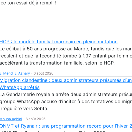
ec ton essai déjà rempli !
HCP : le modèle familial marocain en pleine mutation
Le célibat à 50 ans progresse au Maroc, tandis que les ma
reculent et que la fécondité tombe à 1,97 enfant par femme
accélérant la transformation familiale, selon le HCP.
El Mehdi El Azhary
-
6 août 2026
Migration clandestine : deux administrateurs présumés d’u
WhatsApp arrêtés
La Gendarmerie royale a arrêté deux administrateurs présu
groupe WhatsApp accusé d’inciter à des tentatives de migr
irrégulière vers Sebta.
Mouna Aghlal
-
6 août 2026
ONMT et Ryanair : une programmation record pour l’hiver 