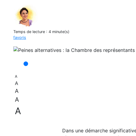
Temps de lecture :
4 minute(s)
favoris
A
A
A
A
A
Dans une démarche significativ