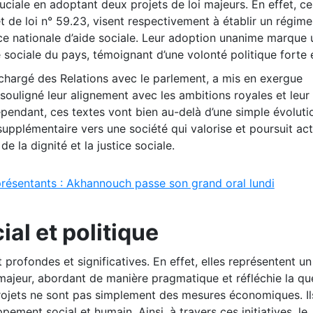
iale en adoptant deux projets de loi majeurs. En effet, ces
et de loi n° 59.23, visent respectivement à établir un régime
nce nationale d’aide sociale. Leur adoption unanime marque 
sociale du pays, témoignant d’une volonté politique forte e
é chargé des Relations avec le parlement, a mis en exergue
a souligné leur alignement avec les ambitions royales et leu
ependant, ces textes vont bien au-delà d’une simple évoluti
 supplémentaire vers une société qui valorise et poursuit ac
de la dignité et la justice sociale.
ésentants : Akhannouch passe son grand oral lundi
al et politique
 profondes et significatives. En effet, elles représentent un
majeur, abordant de manière pragmatique et réfléchie la qu
s projets ne sont pas simplement des mesures économiques. Il
pement social et humain. Ainsi, à travers ces initiatives, le