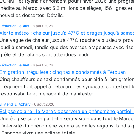
L'ONMT et Ryanair annoncent pour l’hiver 2026 une progr
inédite au Maroc, avec 5,3 millions de sièges, 156 lignes et
nouvelles dessertes. Détails.
Rédaction LeBrief
-
6 août 2026
Alerte météo : chaleur jusqu’à 47°C et orages jusqu’à same
Une vague de chaleur jusqu’à 47°C touchera plusieurs prov
jeudi à samedi, tandis que des averses orageuses avec ris
grêle et de rafales sont attendues jeudi.
Rédaction LeBrief
-
6 août 2026
Émigration irrégulière : cinq taxis condamnés à Tétouan
Cinq chauffeurs de taxi condamnés pour aide à l’émigratio
irrégulière font appel à Tétouan. Les syndicats contestent l
responsabilité et menacent de manifester.
El Mehdi El Azhary
-
6 août 2026
Éclipse solaire : le Maroc observera un phénomène partiel 
Une éclipse solaire partielle sera visible dans tout le Maroc
L’intensité du phénomène variera selon les régions, tandis 
l’Espagne vivra une éclipse totale.