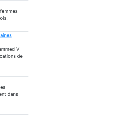
8 femmes
ois.
caines
hammed VI
cations de
des
ent dans