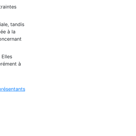
raintes
iale, tandis
ée à la
oncernant
 Elles
érément à
résentants