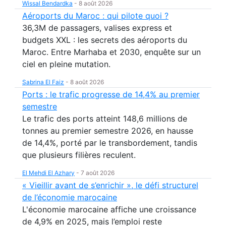
Wissal Bendardka
-
8 août 2026
Aéroports du Maroc : qui pilote quoi ?
36,3M de passagers, valises express et
budgets XXL : les secrets des aéroports du
Maroc. Entre Marhaba et 2030, enquête sur un
ciel en pleine mutation.
Sabrina El Faiz
-
8 août 2026
Ports : le trafic progresse de 14,4% au premier
semestre
Le trafic des ports atteint 148,6 millions de
tonnes au premier semestre 2026, en hausse
de 14,4%, porté par le transbordement, tandis
que plusieurs filières reculent.
El Mehdi El Azhary
-
7 août 2026
« Vieillir avant de s’enrichir », le défi structurel
de l’économie marocaine
L'économie marocaine affiche une croissance
de 4,9% en 2025, mais l’emploi reste