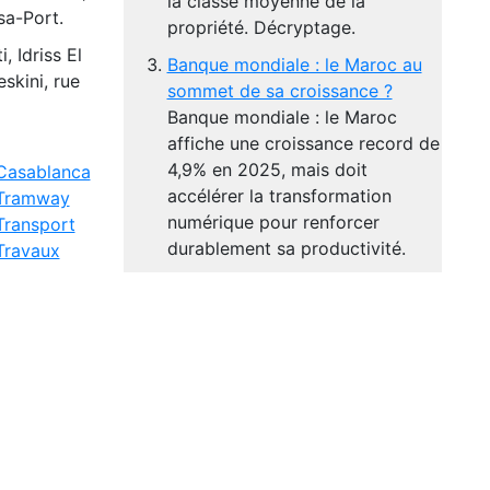
la classe moyenne de la
sa-Port.
propriété. Décryptage.
, Idriss El
Banque mondiale : le Maroc au
skini, rue
sommet de sa croissance ?
Banque mondiale : le Maroc
affiche une croissance record de
4,9% en 2025, mais doit
Casablanca
accélérer la transformation
Tramway
numérique pour renforcer
Transport
durablement sa productivité.
Travaux