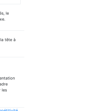
s, le
xe.
la tête à
entation
adre
 les
pétitivité