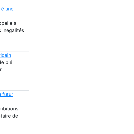
ré une
pelle à
 inégalités
icain
de blé
r
 futur
ambitions
taire de