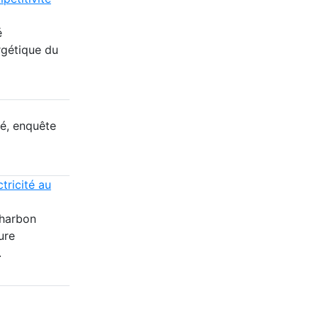
é
rgétique du
té, enquête
tricité au
charbon
ure
.