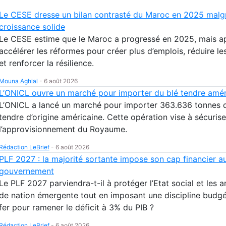
Le CESE dresse un bilan contrasté du Maroc en 2025 malg
croissance solide
Le CESE estime que le Maroc a progressé en 2025, mais ap
accélérer les réformes pour créer plus d’emplois, réduire les
et renforcer la résilience.
Mouna Aghlal
-
6 août 2026
L’ONICL ouvre un marché pour importer du blé tendre amér
L’ONICL a lancé un marché pour importer 363.636 tonnes 
tendre d’origine américaine. Cette opération vise à sécurise
l’approvisionnement du Royaume.
Rédaction LeBrief
-
6 août 2026
PLF 2027 : la majorité sortante impose son cap financier au
gouvernement
Le PLF 2027 parviendra-t-il à protéger l’Etat social et les 
de nation émergente tout en imposant une discipline budgé
fer pour ramener le déficit à 3% du PIB ?
Rédaction LeBrief
-
6 août 2026