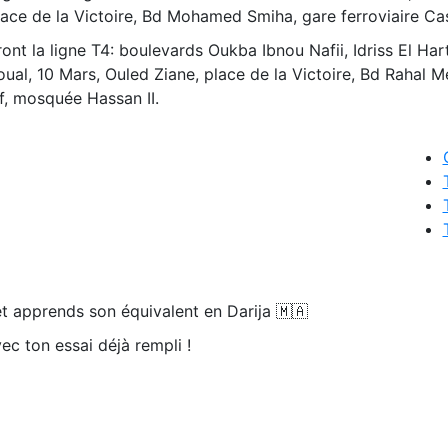
lace de la Victoire, Bd Mohamed Smiha, gare ferroviaire Ca
nt la ligne T4: boulevards Oukba Ibnou Nafii, Idriss El Harti
noual, 10 Mars, Ouled Ziane, place de la Victoire, Bd Rahal Me
f, mosquée Hassan II.
t apprends son équivalent en Darija 🇲🇦
ec ton essai déjà rempli !