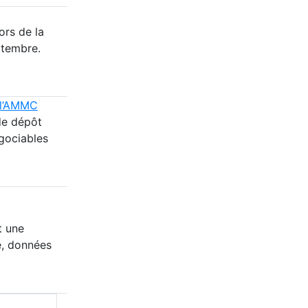
ors de la
ptembre.
e l’AMMC
 de dépôt
gociables
t une
e, données