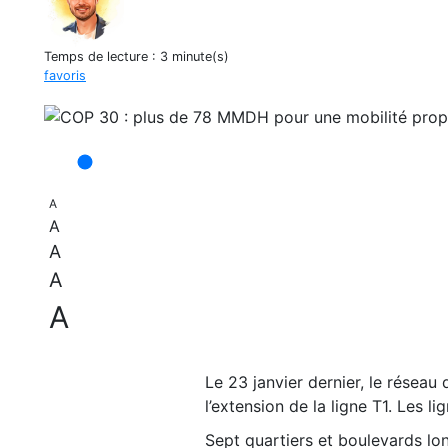
Temps de lecture :
3 minute(s)
favoris
A
A
A
A
A
Le 23 janvier dernier, le résea
l’extension de la ligne T1. Les
Sept quartiers et boulevards lon