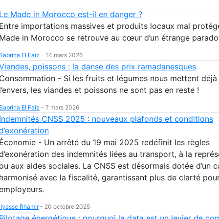
Le Made in Morocco est-il en danger ?
Entre importations massives et produits locaux mal protégé
Made in Morocco se retrouve au cœur d’un étrange parado
Sabrina El Faiz
-
14 mars 2026
Viandes, poissons : la danse des prix ramadanesques
Consommation - Si les fruits et légumes nous mettent déjà 
l’envers, les viandes et poissons ne sont pas en reste !
Sabrina El Faiz
-
7 mars 2026
Indemnités CNSS 2025 : nouveaux plafonds et conditions
d’exonération
Économie - Un arrêté du 19 mai 2025 redéfinit les règles
d’exonération des indemnités liées au transport, à la représ
ou aux aides sociales. La CNSS est désormais dotée d’un c
harmonisé avec la fiscalité, garantissant plus de clarté pour
employeurs.
Ilyasse Rhamir
-
20 octobre 2025
Pilotage énergétique : pourquoi la data est un levier de com