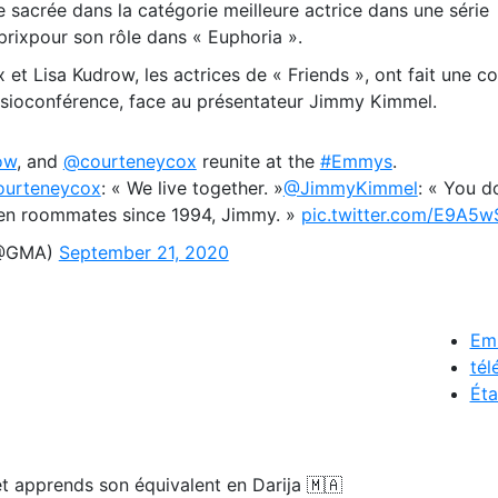
e sacrée dans la catégorie meilleure actrice dans une série
prixpour son rôle dans « Euphoria ».
et Lisa Kudrow, les actrices de « Friends », ont fait une c
visioconférence, face au présentateur Jimmy Kimmel.
ow
, and
@courteneycox
reunite at the
#Emmys
.
urteneycox
: « We live together. »
@JimmyKimmel
: « You d
een roommates since 1994, Jimmy. »
pic.twitter.com/E9A5
(@GMA)
September 21, 2020
Em
tél
Éta
t apprends son équivalent en Darija 🇲🇦