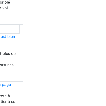
briolé
r vol
 est bien
t plus de
fortunes
a page
rête à
tier à son