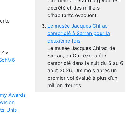
bâtiments. L'état d'urgence est
décrété et des milliers
d'habitants évacuent.
ourte
Le musée Jacques Chirac
cambriolé à Sarran pour la
deuxième fois
Le musée Jacques Chirac de
o? »
Sarran, en Corrèze, a été
wSchM6
cambriolé dans la nuit du 5 au 6
août 2026. Dix mois après un
premier vol évalué à plus d’un
million d’euros.
my Awards
évision
ts-Unis