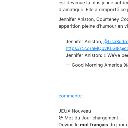
est devenue la plus jeune actric
dramatique. Elle a remporté ce 
Jennifer Aniston, Courteney Cox 
apparition pleine d’humour en 
Jennifer Aniston,
@LisaKudr
https://t.co/aMQbvKLGl8
@co
Jennifer Aniston: « We’ve b
— Good Morning America 
commenter
JEUX
Nouveau
🎯 Mot du Jour
chargement...
Devine le
mot français
du jour e