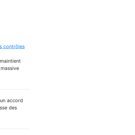
s contrôles
maintient
e massive
 un accord
usse des