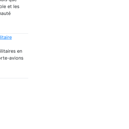
ole et les
nauté
itaire
itaires en
orte-avions