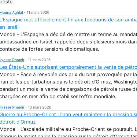
poste.
Mouna Aghlal
-
11 mars 2026
L’Espagne met officiellement fin aux fonctions de son amb
en Israël
Monde - L'Espagne a décidé de mettre un terme au manda
ambassadrice en Israël, rappelée depuis plusieurs mois dan
contexte de fortes tensions diplomatiques.
Ilyasse Rhamir
-
11 mars 2026
Les États-Unis autorisent temporairement la vente de pétro
Monde - Face à l’envolée des prix du brut provoquée par la
Iran et les perturbations dans le détroit d’Ormuz, Washingt
pendant un mois la vente de cargaisons de pétrole russe d
chargées en mer afin de stabiliser l’offre mondiale.
Ilyasse Rhamir
-
13 mars 2026
Guerre au Proche-Orient : l’Iran veut maintenir la pression s
détroit d’Ormuz
Monde - L’escalade militaire au Proche-Orient se poursuit. L
évoque le maintien de la pression sur le détroit d’Ormuz ta