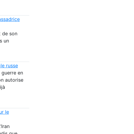
assadrice
t de son
s un
le russe
 guerre en
on autorise
éjà
ur le
’Iran
ndis que