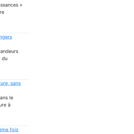
issances »
re
angers
mandeurs
e du
ture, sans
ans le
ure à
ème fois