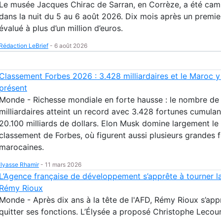
Le musée Jacques Chirac de Sarran, en Corrèze, a été cam
dans la nuit du 5 au 6 août 2026. Dix mois après un premie
évalué à plus d’un million d’euros.
Rédaction LeBrief
-
6 août 2026
Classement Forbes 2026 : 3.428 milliardaires et le Maroc y
présent
Monde - Richesse mondiale en forte hausse : le nombre de
milliardaires atteint un record avec 3.428 fortunes cumulan
20.100 milliards de dollars. Elon Musk domine largement le
classement de Forbes, où figurent aussi plusieurs grandes 
marocaines.
Ilyasse Rhamir
-
11 mars 2026
L’Agence française de développement s’apprête à tourner l
Rémy Rioux
Monde - Après dix ans à la tête de l'AFD, Rémy Rioux s’app
quitter ses fonctions. L’Élysée a proposé Christophe Lecour