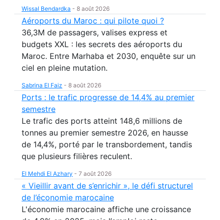
Wissal Bendardka
-
8 août 2026
Aéroports du Maroc : qui pilote quoi ?
36,3M de passagers, valises express et
budgets XXL : les secrets des aéroports du
Maroc. Entre Marhaba et 2030, enquête sur un
ciel en pleine mutation.
Sabrina El Faiz
-
8 août 2026
Ports : le trafic progresse de 14,4% au premier
semestre
Le trafic des ports atteint 148,6 millions de
tonnes au premier semestre 2026, en hausse
de 14,4%, porté par le transbordement, tandis
que plusieurs filières reculent.
El Mehdi El Azhary
-
7 août 2026
« Vieillir avant de s’enrichir », le défi structurel
de l’économie marocaine
L'économie marocaine affiche une croissance