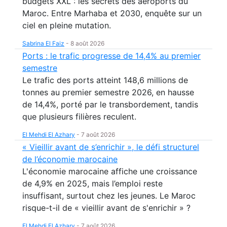
budgets XXL : les secrets des aéroports du
Maroc. Entre Marhaba et 2030, enquête sur un
ciel en pleine mutation.
Sabrina El Faiz
-
8 août 2026
Ports : le trafic progresse de 14,4% au premier
semestre
Le trafic des ports atteint 148,6 millions de
tonnes au premier semestre 2026, en hausse
de 14,4%, porté par le transbordement, tandis
que plusieurs filières reculent.
El Mehdi El Azhary
-
7 août 2026
« Vieillir avant de s’enrichir », le défi structurel
de l’économie marocaine
L'économie marocaine affiche une croissance
de 4,9% en 2025, mais l’emploi reste
insuffisant, surtout chez les jeunes. Le Maroc
risque-t-il de « vieillir avant de s'enrichir » ?
El Mehdi El Azhary
-
7 août 2026