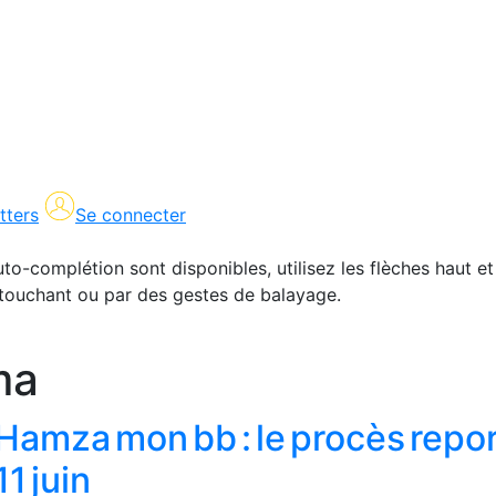
tters
Se connecter
uto-complétion sont disponibles, utilisez les flèches haut et
en touchant ou par des gestes de balayage.
ma
Hamza mon bb : le procès repo
11 juin