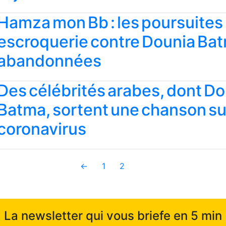
Hamza mon Bb : les poursuites
escroquerie contre Dounia Ba
abandonnées
Des célébrités arabes, dont D
Batma, sortent une chanson sur
coronavirus
←
1
2
La newsletter qui vous briefe en 5 min