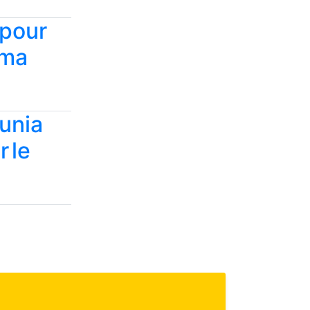
 pour
tma
ounia
 le