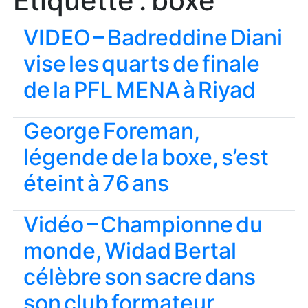
Étiquette :
boxe
VIDEO – Badreddine Diani
vise les quarts de finale
de la PFL MENA à Riyad
George Foreman,
légende de la boxe, s’est
éteint à 76 ans
Vidéo – Championne du
monde, Widad Bertal
célèbre son sacre dans
son club formateur