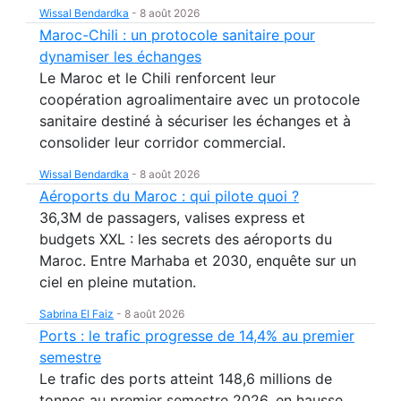
Wissal Bendardka
-
8 août 2026
Maroc-Chili : un protocole sanitaire pour
dynamiser les échanges
Le Maroc et le Chili renforcent leur
coopération agroalimentaire avec un protocole
sanitaire destiné à sécuriser les échanges et à
consolider leur corridor commercial.
Wissal Bendardka
-
8 août 2026
Aéroports du Maroc : qui pilote quoi ?
36,3M de passagers, valises express et
budgets XXL : les secrets des aéroports du
Maroc. Entre Marhaba et 2030, enquête sur un
ciel en pleine mutation.
Sabrina El Faiz
-
8 août 2026
Ports : le trafic progresse de 14,4% au premier
semestre
Le trafic des ports atteint 148,6 millions de
tonnes au premier semestre 2026, en hausse