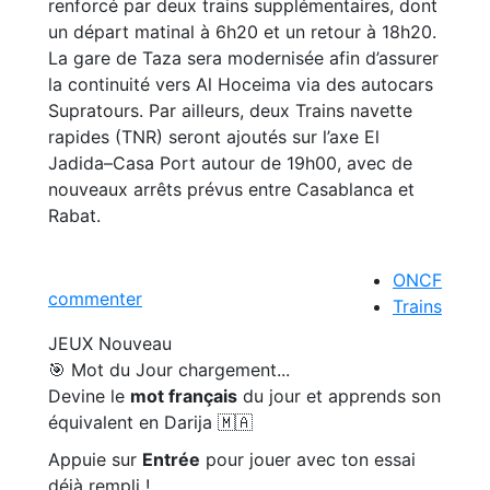
renforcé par deux trains supplémentaires, dont
un départ matinal à 6h20 et un retour à 18h20.
La gare de Taza sera modernisée afin d’assurer
la continuité vers Al Hoceima via des autocars
Supratours. Par ailleurs, deux Trains navette
rapides (TNR) seront ajoutés sur l’axe El
Jadida–Casa Port autour de 19h00, avec de
nouveaux arrêts prévus entre Casablanca et
Rabat.
ONCF
commenter
Trains
JEUX
Nouveau
🎯 Mot du Jour
chargement...
Devine le
mot français
du jour et apprends son
équivalent en Darija 🇲🇦
Appuie sur
Entrée
pour jouer avec ton essai
déjà rempli !