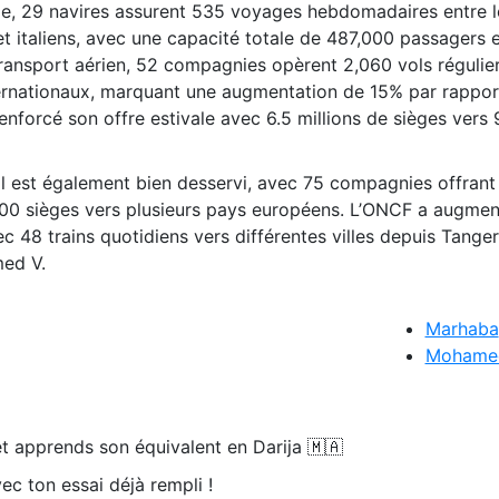
me, 29 navires assurent 535 voyages hebdomadaires entre l
et italiens, avec une capacité totale de 487,000 passagers 
transport aérien, 52 compagnies opèrent 2,060 vols régulie
ernationaux, marquant une augmentation de 15% par rapport
nforcé son offre estivale avec 6.5 millions de sièges vers 
nal est également bien desservi, avec 75 compagnies offran
00 sièges vers plusieurs pays européens. L’ONCF a augmen
c 48 trains quotidiens vers différentes villes depuis Tanger
med V.
Marhaba
Mohamed 
t apprends son équivalent en Darija 🇲🇦
ec ton essai déjà rempli !