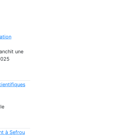
ation
ranchit une
17025
ientifiques
le
nt à Sefrou