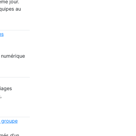
ème jour.
équipes au
es
e numérique
riages
,
n groupe
més d’un