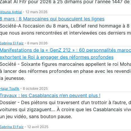
Zakat Al Fitr pour 2026 à 25 dirhams pour l'année 1447 de 
Mouna Aghlal
-
12 mars 2026
8 mars : 8 Marocaines qui bousculent les lignes
Société-A l’occasion du 8 mars, LeBrief rend hommage à 
que nous avons rencontrées et interviewées ces derniers m
Sabrina El Faiz
-
8 mars 2026
Manifestations de la « GenZ 212 » : 60 personnalités maro
exhortent le Roi à engager des réformes profondes
Société - Soixante figures marocaines appellent le roi Mo
à lancer des réformes profondes en phase avec les revendi
la jeunesse.
Hajar Toufik
-
8 octobre 2025
Travaux : les Casablancais n’en peuvent plus !
Dossier - Des piétons qui traversent d’un trottoir à l’autre, 
voitures qui zigzaguent… À croire que les Casablancais viv
un jeu vidéo, sans bouton pause.
Sabrina El Faiz
-
12 avril 2025