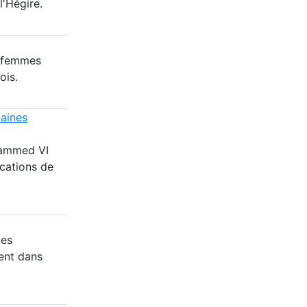
l'Hégire.
8 femmes
ois.
caines
hammed VI
cations de
des
ent dans