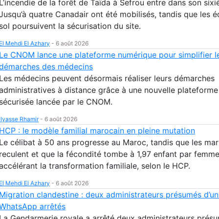
L’incendie de la forêt de Taïda à Sefrou entre dans son sixi
Jusqu’à quatre Canadair ont été mobilisés, tandis que les 
sol poursuivent la sécurisation du site.
El Mehdi El Azhary
-
6 août 2026
Le CNOM lance une plateforme numérique pour simplifier l
démarches des médecins
Les médecins peuvent désormais réaliser leurs démarches
administratives à distance grâce à une nouvelle plateform
sécurisée lancée par le CNOM.
Ilyasse Rhamir
-
6 août 2026
HCP : le modèle familial marocain en pleine mutation
Le célibat à 50 ans progresse au Maroc, tandis que les ma
reculent et que la fécondité tombe à 1,97 enfant par femme
accélérant la transformation familiale, selon le HCP.
El Mehdi El Azhary
-
6 août 2026
Migration clandestine : deux administrateurs présumés d’u
WhatsApp arrêtés
La Gendarmerie royale a arrêté deux administrateurs présu