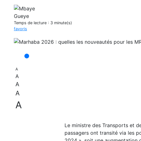
Temps de lecture :
3 minute(s)
favoris
A
A
A
A
A
Le ministre des Transports et d
passagers ont transité via les p
2024 », soit une augmentation 