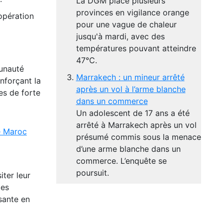
La DGM place plusieurs
provinces en vigilance orange
’opération
pour une vague de chaleur
jusqu'à mardi, avec des
températures pouvant atteindre
47°C.
munauté
Marrakech : un mineur arrêté
nforçant la
après un vol à l’arme blanche
es de forte
dans un commerce
Un adolescent de 17 ans a été
arrêté à Marrakech après un vol
e Maroc
présumé commis sous la menace
d’une arme blanche dans un
commerce. L’enquête se
poursuit.
iter leur
les
ssante en