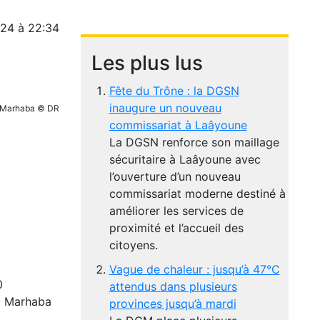
024 à 22:34
Les plus lus
Fête du Trône : la DGSN
inaugure un nouveau
 Marhaba © DR
commissariat à Laâyoune
La DGSN renforce son maillage
sécuritaire à Laâyoune avec
l’ouverture d’un nouveau
commissariat moderne destiné à
améliorer les services de
proximité et l’accueil des
citoyens.
Vague de chaleur : jusqu’à 47°C
0
attendus dans plusieurs
 « Marhaba
provinces jusqu’à mardi
.