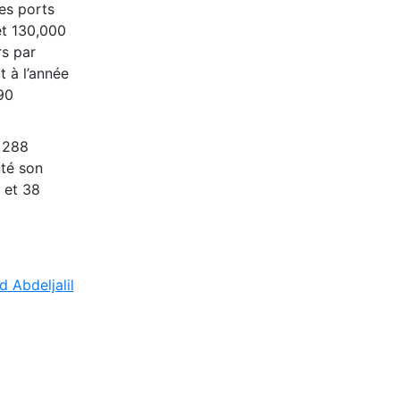
es ports
et 130,000
rs par
 à l’année
90
t 288
té son
 et 38
Abdeljalil