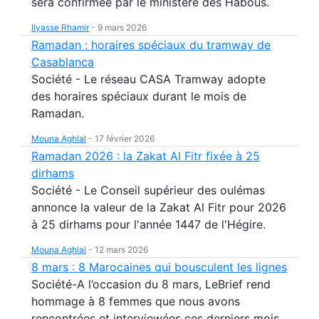
sera confirmée par le ministère des Habous.
Ilyasse Rhamir
-
9 mars 2026
Ramadan : horaires spéciaux du tramway de
Casablanca
Société - Le réseau CASA Tramway adopte
des horaires spéciaux durant le mois de
Ramadan.
Mouna Aghlal
-
17 février 2026
Ramadan 2026 : la Zakat Al Fitr fixée à 25
dirhams
Société - Le Conseil supérieur des oulémas
annonce la valeur de la Zakat Al Fitr pour 2026
à 25 dirhams pour l'année 1447 de l'Hégire.
Mouna Aghlal
-
12 mars 2026
8 mars : 8 Marocaines qui bousculent les lignes
Société-A l’occasion du 8 mars, LeBrief rend
hommage à 8 femmes que nous avons
rencontrées et interviewées ces derniers mois.