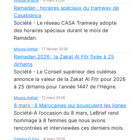
Ilyasse Rhamir
-
9 mars 2026
Ramadan : horaires spéciaux du tramway de
Casablanca
Société - Le réseau CASA Tramway adopte
des horaires spéciaux durant le mois de
Ramadan.
Mouna Aghlal
-
17 février 2026
Ramadan 2026 : la Zakat Al Fitr fixée à 25
dirhams
Société - Le Conseil supérieur des oulémas
annonce la valeur de la Zakat Al Fitr pour 2026
à 25 dirhams pour l'année 1447 de l'Hégire.
Mouna Aghlal
-
12 mars 2026
8 mars : 8 Marocaines qui bousculent les lignes
Société-A l’occasion du 8 mars, LeBrief rend
hommage à 8 femmes que nous avons
rencontrées et interviewées ces derniers mois.
Sabrina El Faiz
-
8 mars 2026