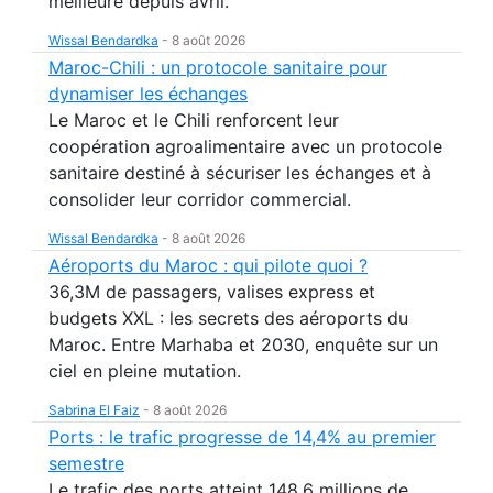
meilleure depuis avril.
Wissal Bendardka
-
8 août 2026
Maroc-Chili : un protocole sanitaire pour
dynamiser les échanges
Le Maroc et le Chili renforcent leur
coopération agroalimentaire avec un protocole
sanitaire destiné à sécuriser les échanges et à
consolider leur corridor commercial.
Wissal Bendardka
-
8 août 2026
Aéroports du Maroc : qui pilote quoi ?
36,3M de passagers, valises express et
budgets XXL : les secrets des aéroports du
Maroc. Entre Marhaba et 2030, enquête sur un
ciel en pleine mutation.
Sabrina El Faiz
-
8 août 2026
Ports : le trafic progresse de 14,4% au premier
semestre
Le trafic des ports atteint 148,6 millions de