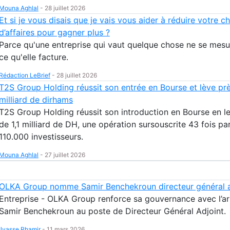
Mouna Aghlal
-
28 juillet 2026
Et si je vous disais que je vais vous aider à réduire votre ch
d’affaires pour gagner plus ?
Parce qu'une entreprise qui vaut quelque chose ne se mesu
ce qu'elle facture.
Rédaction LeBrief
-
28 juillet 2026
T2S Group Holding réussit son entrée en Bourse et lève prè
milliard de dirhams
T2S Group Holding réussit son introduction en Bourse en l
de 1,1 milliard de DH, une opération sursouscrite 43 fois pa
110.000 investisseurs.
Mouna Aghlal
-
27 juillet 2026
OLKA Group nomme Samir Benchekroun directeur général a
Entreprise - OLKA Group renforce sa gouvernance avec l’ar
Samir Benchekroun au poste de Directeur Général Adjoint.
Ilyasse Rhamir
-
11 mars 2026