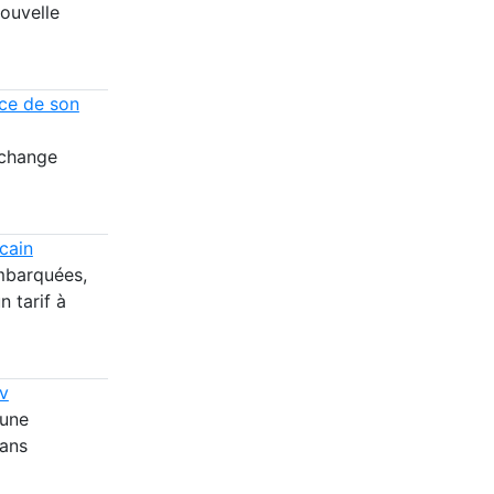
ouvelle
nce de son
 change
cain
embarquées,
n tarif à
ov
 une
dans