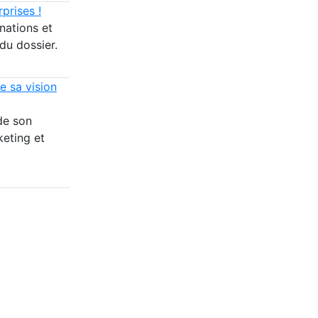
prises !
nations et
du dossier.
e sa vision
de son
keting et