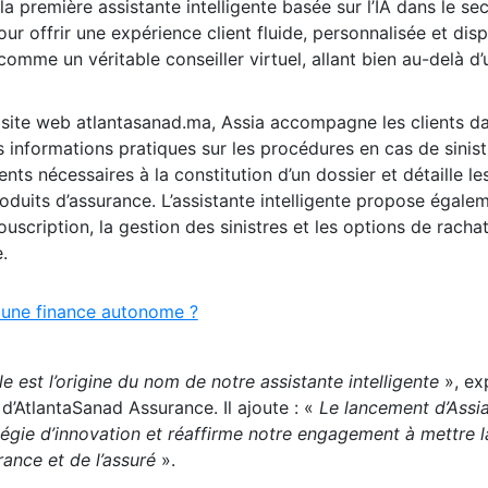
la première assistante intelligente basée sur l’IA dans le se
r offrir une expérience client fluide, personnalisée et dis
comme un véritable conseiller virtuel, allant bien au-delà d’
e site web atlantasanad.ma, Assia accompagne les clients d
s informations pratiques sur les procédures en cas de sinist
ts nécessaires à la constitution d’un dossier et détaille le
oduits d’assurance. L’assistante intelligente propose égale
ouscription, la gestion des sinistres et les options de racha
.
 une finance autonome ?
le est l’origine du nom de notre assistante intelligente
», exp
d’AtlantaSanad Assurance. Il ajoute : «
Le lancement d’Assia 
tégie d’innovation et réaffirme notre engagement à mettre l
rance et de l’assuré
».