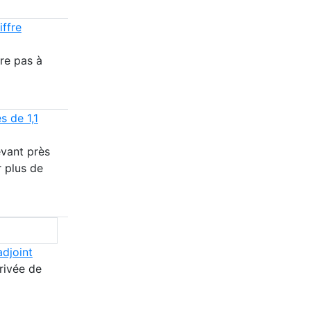
iffre
re pas à
s de 1,1
evant près
r plus de
djoint
rivée de