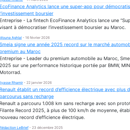
EcoFinance Analytics lance une super-app pour démocratis
l’investissement boursier
Entreprise - La fintech EcoFinance Analytics lance une “Su
visant à démocratiser l’investissement boursier au Maroc.
Mouna Aghlal
-
16 février 2026
Smeia signe une année 2025 record sur le marché automob
premium au Maroc
Entreprise - Leader du premium automobile au Maroc, Sme
2025 sur une performance historique portée par BMW, MI
Motorrad.
Ilyasse Rhamir
-
22 janvier 2026
Renault établit un record d’efficience électrique avec plus 
parcourus sans recharge
Renault a parcouru 1.008 km sans recharge avec son proto
Filante Record 2025, à plus de 100 km/h de moyenne, établ
nouveau record d’efficience électrique.
Rédaction LeBrief
-
23 décembre 2025