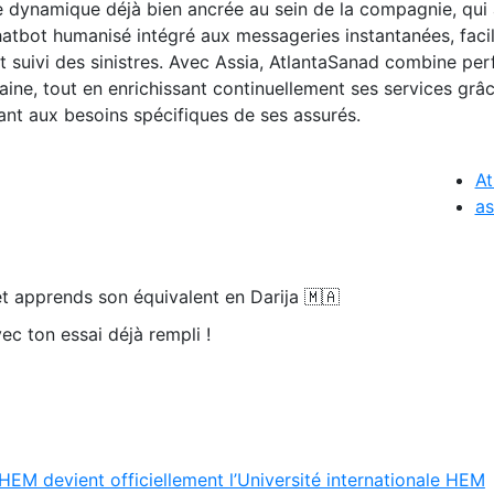
une dynamique déjà bien ancrée au sein de la compagnie, qui
bot humanisé intégré aux messageries instantanées, facil
et suivi des sinistres. Avec Assia, AtlantaSanad combine p
ine, tout en enrichissant continuellement ses services grâ
nt aux besoins spécifiques de ses assurés.
At
as
t apprends son équivalent en Darija 🇲🇦
ec ton essai déjà rempli !
HEM devient officiellement l’Université internationale HEM