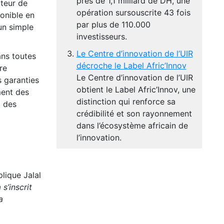
près de 1,1 milliard de DH, une
cteur de
opération sursouscrite 43 fois
ponible en
par plus de 110.000
un simple
investisseurs.
Le Centre d’innovation de l’UIR
ans toutes
décroche le Label Afric’Innov
re
Le Centre d’innovation de l’UIR
s garanties
obtient le Label Afric’Innov, une
ment des
distinction qui renforce sa
t des
crédibilité et son rayonnement
dans l’écosystème africain de
l’innovation.
lique Jalal
s’inscrit
a