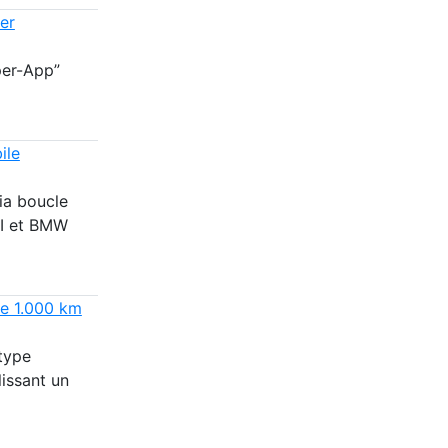
er
per-App”
ile
ia boucle
NI et BMW
de 1.000 km
type
issant un