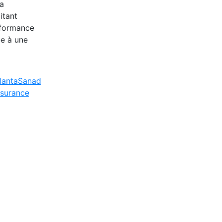
 a
itant
erformance
ce à une
lantaSanad
surance