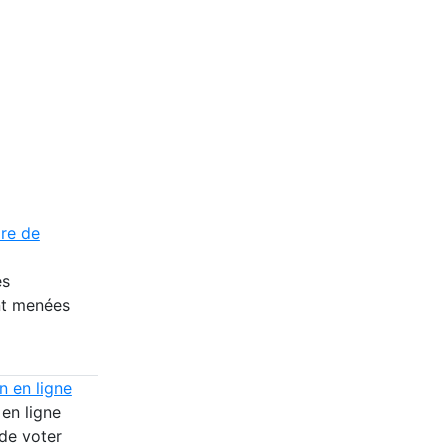
ire de
es
nt menées
n en ligne
 en ligne
de voter