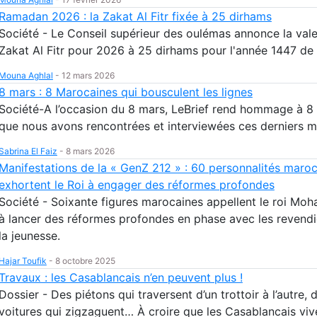
Ramadan 2026 : la Zakat Al Fitr fixée à 25 dirhams
Société - Le Conseil supérieur des oulémas annonce la vale
Zakat Al Fitr pour 2026 à 25 dirhams pour l'année 1447 de 
Mouna Aghlal
-
12 mars 2026
8 mars : 8 Marocaines qui bousculent les lignes
Société-A l’occasion du 8 mars, LeBrief rend hommage à 
que nous avons rencontrées et interviewées ces derniers m
Sabrina El Faiz
-
8 mars 2026
Manifestations de la « GenZ 212 » : 60 personnalités maro
exhortent le Roi à engager des réformes profondes
Société - Soixante figures marocaines appellent le roi Mo
à lancer des réformes profondes en phase avec les revendi
la jeunesse.
Hajar Toufik
-
8 octobre 2025
Travaux : les Casablancais n’en peuvent plus !
Dossier - Des piétons qui traversent d’un trottoir à l’autre, 
voitures qui zigzaguent… À croire que les Casablancais viv