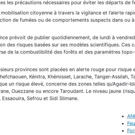
tes les précautions nécessaires pour éviter les départs de f
obilisation citoyenne à travers la vigilance et l’alerte rap
tection de fumées ou de comportements suspects dans ou à
Agence prévoit de publier quotidiennement, de lundi à vendred
ion des risques basées sur ses modèles scientifiques. Ces c
yse de la combustibilité des forêts et des paramètres topo-
usieurs provinces sont placées en alerte rouge pour risque 
Chefchaouen, Kénitra, Khémisset, Larache, Tanger-Assilah, T
ique un risque élevé, concerne des zones telles qu’Agadir-I
frane, Ouezzane ou encore Taroudant. Le niveau jaune (ris
 Essaouira, Sefrou et Sidi Slimane.
AN
Feu
For