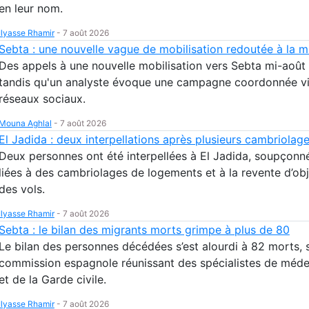
en leur nom.
Ilyasse Rhamir
-
7 août 2026
Sebta : une nouvelle vague de mobilisation redoutée à la m
Des appels à une nouvelle mobilisation vers Sebta mi-août 
tandis qu'un analyste évoque une campagne coordonnée v
réseaux sociaux.
Mouna Aghlal
-
7 août 2026
El Jadida : deux interpellations après plusieurs cambriolag
Deux personnes ont été interpellées à El Jadida, soupçonné
liées à des cambriolages de logements et à la revente d’obj
des vols.
Ilyasse Rhamir
-
7 août 2026
Sebta : le bilan des migrants morts grimpe à plus de 80
Le bilan des personnes décédées s’est alourdi à 82 morts, 
commission espagnole réunissant des spécialistes de méde
et de la Garde civile.
Ilyasse Rhamir
-
7 août 2026