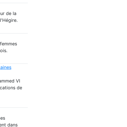
ur de la
l'Hégire.
8 femmes
ois.
caines
hammed VI
cations de
des
ent dans