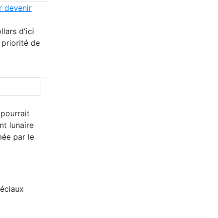
r devenir
lars d'ici
 priorité de
 pourrait
nt lunaire
mée par le
éciaux