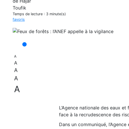
Temps de lecture :
3 minute(s)
favoris
A
A
A
A
A
L’Agence nationale des eaux et 
face à la recrudescence des risq
Dans un communiqué, l’Agence exh