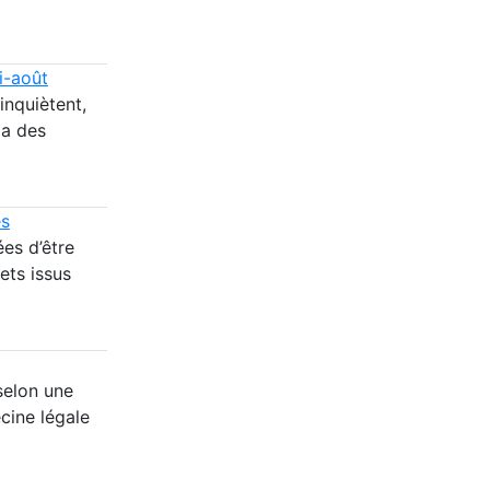
i-août
inquiètent,
ia des
es
es d’être
ets issus
selon une
cine légale