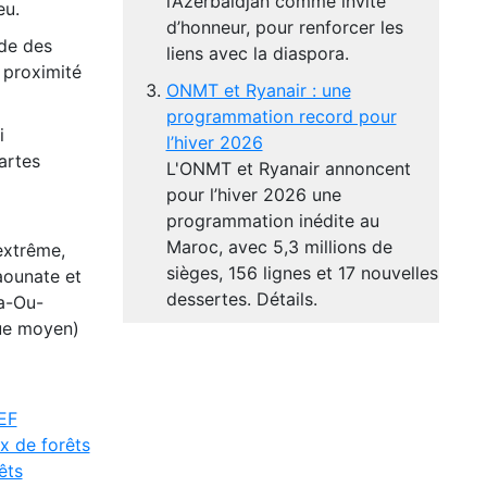
l’Azerbaïdjan comme invité
eu.
d’honneur, pour renforcer les
ide des
liens avec la diaspora.
 proximité
ONMT et Ryanair : une
programmation record pour
i
l’hiver 2026
artes
L'ONMT et Ryanair annoncent
pour l’hiver 2026 une
programmation inédite au
Maroc, avec 5,3 millions de
extrême,
sièges, 156 lignes et 17 nouvelles
aounate et
dessertes. Détails.
da-Ou-
que moyen)
EF
x de forêts
êts