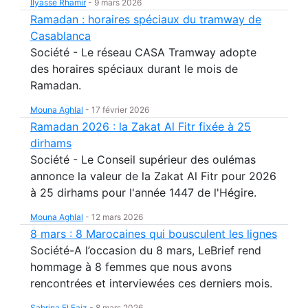
Ilyasse Rhamir
-
9 mars 2026
Ramadan : horaires spéciaux du tramway de
Casablanca
Société - Le réseau CASA Tramway adopte
des horaires spéciaux durant le mois de
Ramadan.
Mouna Aghlal
-
17 février 2026
Ramadan 2026 : la Zakat Al Fitr fixée à 25
dirhams
Société - Le Conseil supérieur des oulémas
annonce la valeur de la Zakat Al Fitr pour 2026
à 25 dirhams pour l'année 1447 de l'Hégire.
Mouna Aghlal
-
12 mars 2026
8 mars : 8 Marocaines qui bousculent les lignes
Société-A l’occasion du 8 mars, LeBrief rend
hommage à 8 femmes que nous avons
rencontrées et interviewées ces derniers mois.
Sabrina El Faiz
-
8 mars 2026