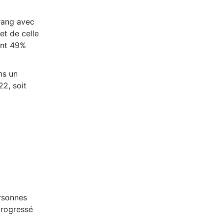
 rang avec
et de celle
ent 49%
ns un
22, soit
rsonnes
progressé