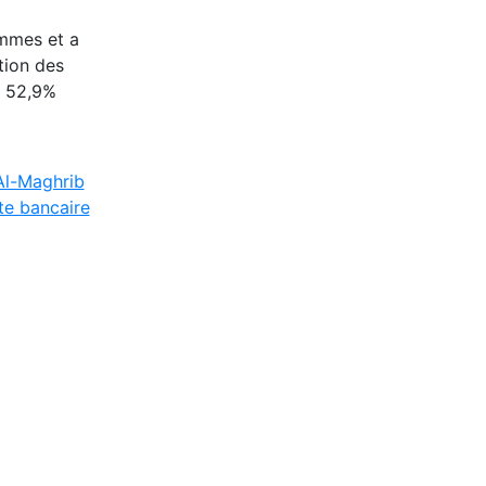
ommes et a
tion des
t 52,9%
Al-Maghrib
e bancaire