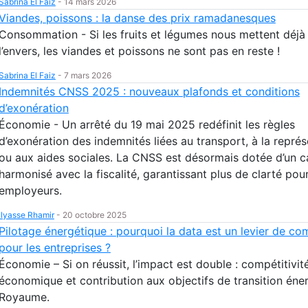
Sabrina El Faiz
-
14 mars 2026
Viandes, poissons : la danse des prix ramadanesques
Consommation - Si les fruits et légumes nous mettent déjà 
l’envers, les viandes et poissons ne sont pas en reste !
Sabrina El Faiz
-
7 mars 2026
Indemnités CNSS 2025 : nouveaux plafonds et conditions
d’exonération
Économie - Un arrêté du 19 mai 2025 redéfinit les règles
d’exonération des indemnités liées au transport, à la représ
ou aux aides sociales. La CNSS est désormais dotée d’un c
harmonisé avec la fiscalité, garantissant plus de clarté pour
employeurs.
Ilyasse Rhamir
-
20 octobre 2025
Pilotage énergétique : pourquoi la data est un levier de com
pour les entreprises ?
Économie – Si on réussit, l’impact est double : compétitivit
économique et contribution aux objectifs de transition éne
Royaume.