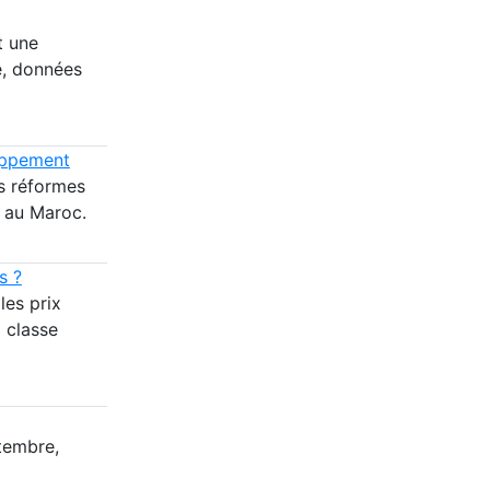
t une
e, données
loppement
es réformes
e au Maroc.
s ?
les prix
a classe
ptembre,