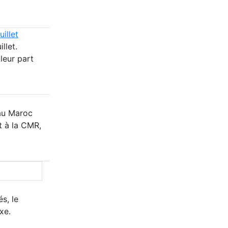
illet
llet.
leur part
 au Maroc
t à la CMR,
s, le
xe.