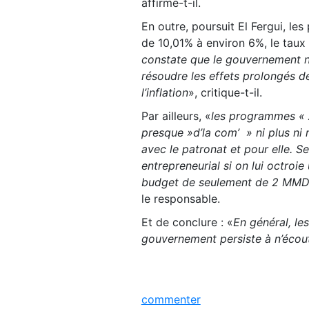
affirme-t-il.
En outre, poursuit El Fergui, le
de 10,01% à environ 6%, le taux e
constate que le gouvernement n’
résoudre les effets prolongés de
l’inflation
», critique-t-il.
Par ailleurs, «
les programmes « A
presque »d’la com’ » ni plus ni 
avec le patronat et pour elle. 
entrepreneurial si on lui octro
budget de seulement de 2 MMDH
le responsable.
Et de conclure : «
En général, le
gouvernement persiste à n’écoute
commenter