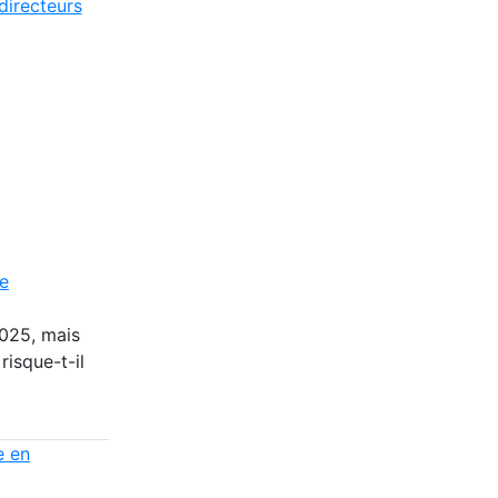
directeurs
ie
025, mais
risque-t-il
e en