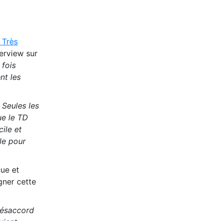
 Très
erview sur
 fois
nt les
 Seules les
ue le TD
cile et
le pour
nue et
gner cette
désaccord