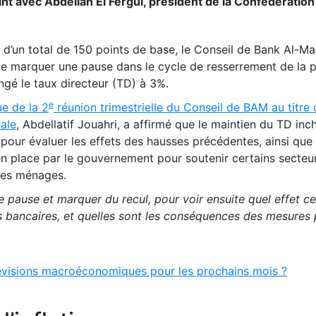
point avec Abdellah El Fergui, président de la Confédération
 d’un total de 150 points de base, le Conseil de Bank Al-Ma
de marquer une pause dans le cycle de resserrement de la p
ngé le taux directeur (TD) à 3%.
e
ue de la 2
réunion trimestrielle du Conseil de BAM au titre 
ale
, Abdellatif Jouahri, a affirmé que le maintien du TD in
our évaluer les effets des hausses précédentes, ainsi que 
n place par le gouvernement pour soutenir certains secteu
 des ménages.
 pause et marquer du recul, pour voir ensuite quel effet ce
s bancaires, et quelles sont les conséquences des mesures 
évisions macroéconomiques pour les prochains mois ?