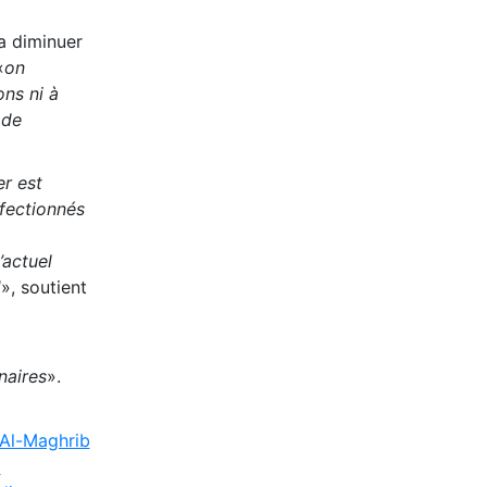
va diminuer
«
on
ns ni à
 de
r est
nfectionnés
’actuel
H
», soutient
naires
».
Al-Maghrib
E