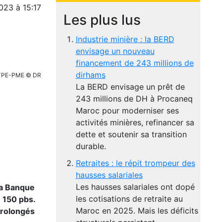
023 à 15:17
Les plus lus
Industrie minière : la BERD
envisage un nouveau
financement de 243 millions de
dirhams
 TPE-PME © DR
La BERD envisage un prêt de
243 millions de DH à Procaneq
Maroc pour moderniser ses
activités minières, refinancer sa
dette et soutenir sa transition
durable.
Retraites : le répit trompeur des
hausses salariales
Les hausses salariales ont dopé
la Banque
les cotisations de retraite au
e 150 pbs.
Maroc en 2025. Mais les déficits
prolongés