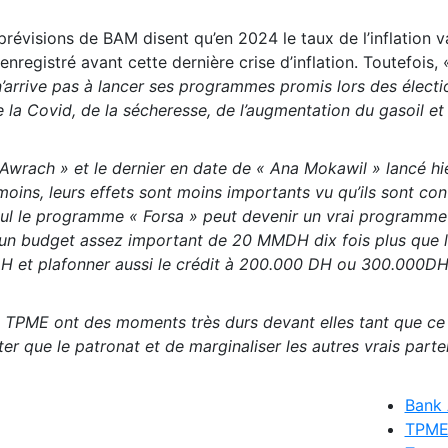
s prévisions de BAM disent qu’en 2024 le taux de l’inflation 
nregistré avant cette dernière crise d’inflation. Toutefois, 
arrive pas à lancer ses programmes promis lors des électio
 la Covid, de la sécheresse, de l’augmentation du gasoil et
wrach » et le dernier en date de « Ana Mokawil » lancé hie
moins, leurs effets sont moins importants vu qu’ils sont co
Seul le programme « Forsa » peut devenir un vrai programme
ie un budget assez important de 20 MMDH dix fois plus que l
 et plafonner aussi le crédit à 200.000 DH ou 300.000D
s TPME ont des moments très durs devant elles tant que ce
r que le patronat et de marginaliser les autres vrais parte
Bank 
TPM