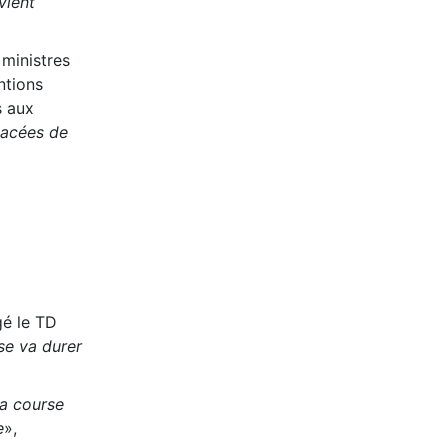
vient
 ministres
ntions
s aux
nacées de
gé le TD
ise va durer
la course
e
»,