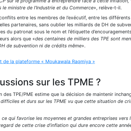
 sur le programme à entreprendre face à cette inflation, 
ts le ministre de l’Industrie et du Commerce
», relève-t-il.
 conflits entre les membres de l’exécutif, entre les différents
elles partenaires, sans oublier les milliards de DH de subve
es du patronat sous le nom et l’étiquette d’encouragement
eurs alors que «
des centaines de milliers des TPE sont me
n DH de subvention ni de crédits même
».
t de la plateforme « Moukawala Raqmiya »
ussions sur les TPME ?
on des TPE/PME estime que la décision de maintenir inchan
difficiles et durs sur les TPME vu que cette situation de cr
ce qui favorise les moyennes et grandes entreprises vers 
egard de cette crise d’inflation qui dure encore cette anné