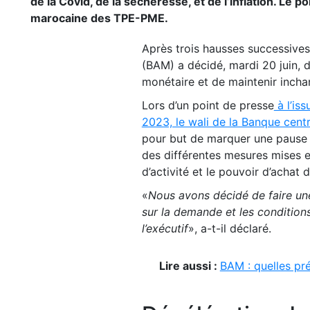
de la Covid, de la sécheresse, et de l’inflation. Le 
marocaine des TPE-PME.
Après trois hausses successives
(BAM) a décidé, mardi 20 juin, 
monétaire et de maintenir incha
Lors d’un point de presse
à l’iss
2023, le wali de la Banque centr
pour but de marquer une pause p
des différentes mesures mises e
d’activité et le pouvoir d’achat
«
Nous avons décidé de faire une
sur la demande et les condition
l’exécutif
», a-t-il déclaré.
Lire aussi :
BAM : quelles pr