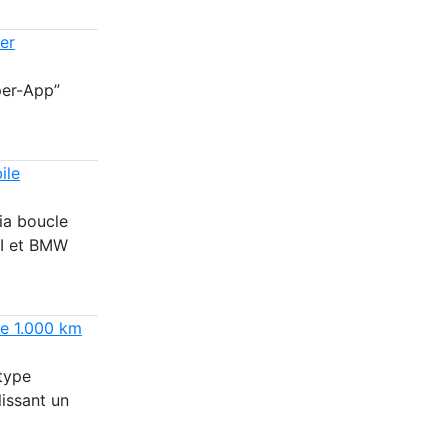
er
per-App”
ile
ia boucle
NI et BMW
de 1.000 km
type
issant un