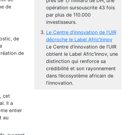
près de 1,1 milliard de DH, une
me de
opération sursouscrite 43 fois
par plus de 110.000
investisseurs.
Le Centre d’innovation de l’UIR
stic, de
décroche le Label Afric’Innov
e
Le Centre d’innovation de l’UIR
création de
obtient le Label Afric’Innov, une
distinction qui renforce sa
crédibilité et son rayonnement
dans l’écosystème africain de
l’innovation.
, cet
. Il a
ome entier
t au
fs, ouvrant