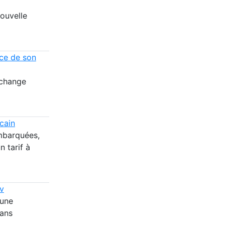
ouvelle
nce de son
 change
cain
embarquées,
n tarif à
ov
 une
dans