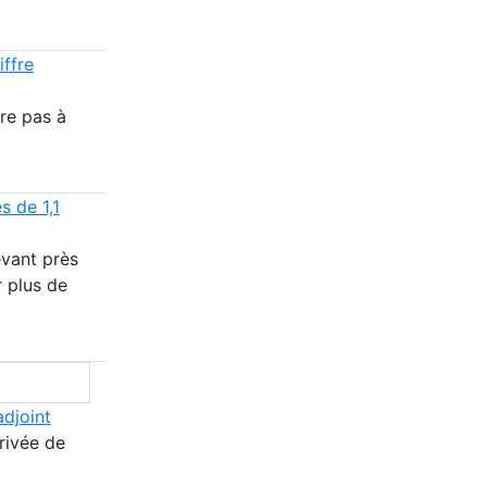
iffre
re pas à
s de 1,1
evant près
r plus de
djoint
rivée de