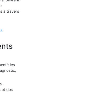
e
s à travers
 »
ents
senté les
iagnostic,
s,
 et des