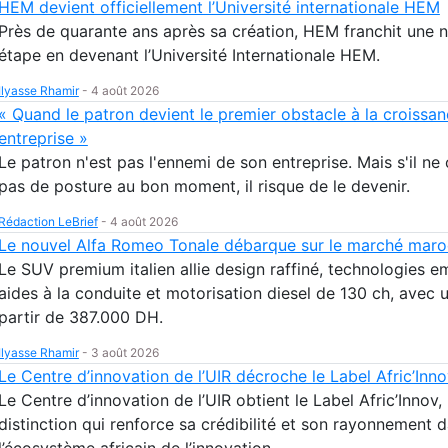
HEM devient officiellement l’Université internationale HEM
Près de quarante ans après sa création, HEM franchit une n
étape en devenant l’Université Internationale HEM.
Ilyasse Rhamir
-
4 août 2026
« Quand le patron devient le premier obstacle à la croissa
entreprise »
Le patron n'est pas l'ennemi de son entreprise. Mais s'il ne
pas de posture au bon moment, il risque de le devenir.
Rédaction LeBrief
-
4 août 2026
Le nouvel Alfa Romeo Tonale débarque sur le marché maro
Le SUV premium italien allie design raffiné, technologies 
aides à la conduite et motorisation diesel de 130 ch, avec u
partir de 387.000 DH.
Ilyasse Rhamir
-
3 août 2026
Le Centre d’innovation de l’UIR décroche le Label Afric’Inn
Le Centre d’innovation de l’UIR obtient le Label Afric’Innov,
distinction qui renforce sa crédibilité et son rayonnement 
l’écosystème africain de l’innovation.