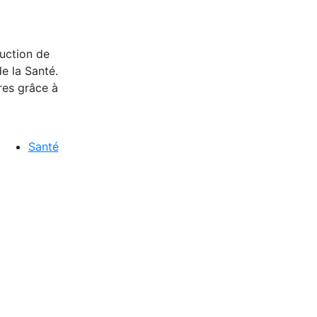
duction de
e la Santé.
res grâce à
Santé