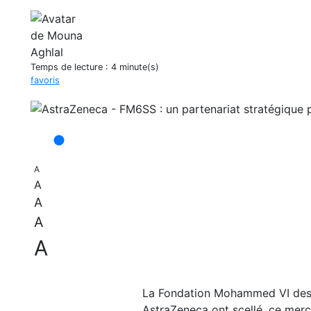
Temps de lecture :
4 minute(s)
favoris
A
A
A
A
A
La Fondation Mohammed VI des S
AstraZeneca ont scellé, ce merc