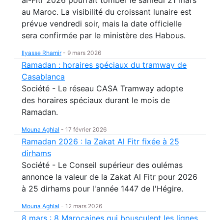
al-Fitr 2026 pourrait tomber le samedi 21 mars
au Maroc. La visibilité du croissant lunaire est
prévue vendredi soir, mais la date officielle
sera confirmée par le ministère des Habous.
Ilyasse Rhamir
-
9 mars 2026
Ramadan : horaires spéciaux du tramway de
Casablanca
Société - Le réseau CASA Tramway adopte
des horaires spéciaux durant le mois de
Ramadan.
Mouna Aghlal
-
17 février 2026
Ramadan 2026 : la Zakat Al Fitr fixée à 25
dirhams
Société - Le Conseil supérieur des oulémas
annonce la valeur de la Zakat Al Fitr pour 2026
à 25 dirhams pour l'année 1447 de l'Hégire.
Mouna Aghlal
-
12 mars 2026
8 mars : 8 Marocaines qui bousculent les lignes