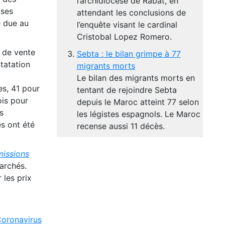
l’archidiocèse de Rabat, en
 ses
attendant les conclusions de
e due au
l’enquête visant le cardinal
Cristobal Lopez Romero.
 de vente
Sebta : le bilan grimpe à 77
tatation
migrants morts
Le bilan des migrants morts en
es, 41 pour
tentant de rejoindre Sebta
ois pour
depuis le Maroc atteint 77 selon
s
les légistes espagnols. Le Maroc
es ont été
recense aussi 11 décès.
missions
archés.
les prix
oronavirus