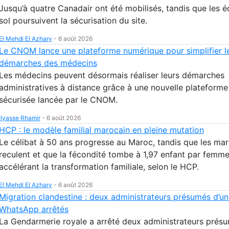
Jusqu’à quatre Canadair ont été mobilisés, tandis que les 
sol poursuivent la sécurisation du site.
El Mehdi El Azhary
-
6 août 2026
Le CNOM lance une plateforme numérique pour simplifier l
démarches des médecins
Les médecins peuvent désormais réaliser leurs démarches
administratives à distance grâce à une nouvelle plateform
sécurisée lancée par le CNOM.
Ilyasse Rhamir
-
6 août 2026
HCP : le modèle familial marocain en pleine mutation
Le célibat à 50 ans progresse au Maroc, tandis que les ma
reculent et que la fécondité tombe à 1,97 enfant par femme
accélérant la transformation familiale, selon le HCP.
El Mehdi El Azhary
-
6 août 2026
Migration clandestine : deux administrateurs présumés d’u
WhatsApp arrêtés
La Gendarmerie royale a arrêté deux administrateurs présu