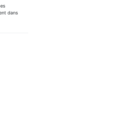
des
ent dans