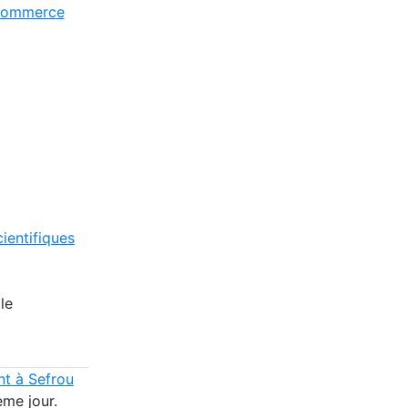
commerce
ientifiques
le
nt à Sefrou
ème jour.