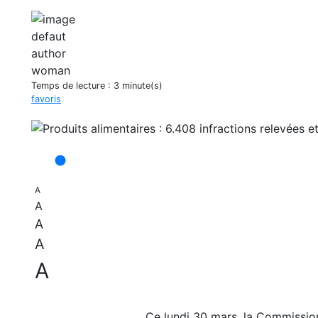
Temps de lecture :
3 minute(s)
favoris
A
A
A
A
A
Ce lundi 30 mars, la Commission