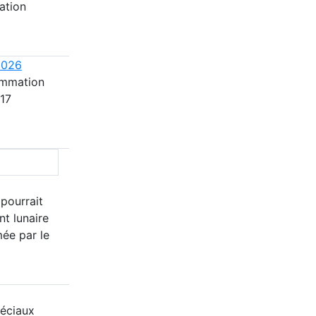
ation
2026
ammation
 17
 pourrait
nt lunaire
mée par le
éciaux