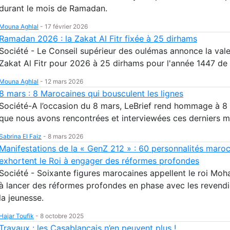
durant le mois de Ramadan.
Mouna Aghlal
-
17 février 2026
Ramadan 2026 : la Zakat Al Fitr fixée à 25 dirhams
Société - Le Conseil supérieur des oulémas annonce la vale
Zakat Al Fitr pour 2026 à 25 dirhams pour l'année 1447 de 
Mouna Aghlal
-
12 mars 2026
8 mars : 8 Marocaines qui bousculent les lignes
Société-A l’occasion du 8 mars, LeBrief rend hommage à 
que nous avons rencontrées et interviewées ces derniers m
Sabrina El Faiz
-
8 mars 2026
Manifestations de la « GenZ 212 » : 60 personnalités maro
exhortent le Roi à engager des réformes profondes
Société - Soixante figures marocaines appellent le roi Mo
à lancer des réformes profondes en phase avec les revendi
la jeunesse.
Hajar Toufik
-
8 octobre 2025
Travaux : les Casablancais n’en peuvent plus !