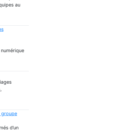
équipes au
es
e numérique
riages
,
n groupe
més d’un