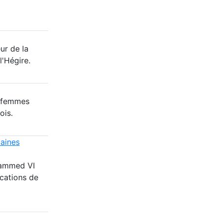
ur de la
l'Hégire.
8 femmes
ois.
caines
hammed VI
cations de