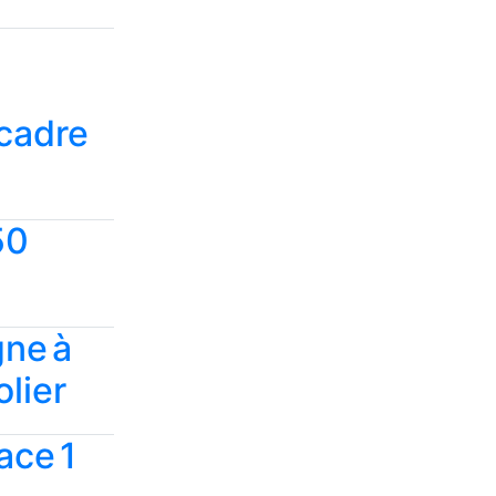
 cadre
50
gne à
lier
race 1