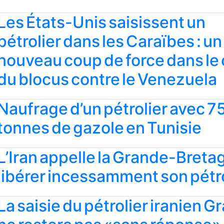
Les États-Unis saisissent un
pétrolier dans les Caraïbes : un
nouveau coup de force dans le
du blocus contre le Venezuela
Naufrage d’un pétrolier avec 7
tonnes de gazole en Tunisie
L’Iran appelle la Grande-Breta
libérer incessamment son pétro
La saisie du pétrolier iranien G