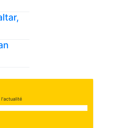
ltar,
an
l'actualité