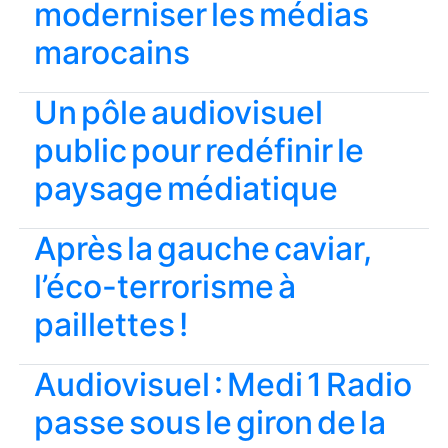
moderniser les médias
marocains
Un pôle audiovisuel
public pour redéfinir le
paysage médiatique
Après la gauche caviar,
l’éco-terrorisme à
paillettes !
Audiovisuel : Medi 1 Radio
passe sous le giron de la