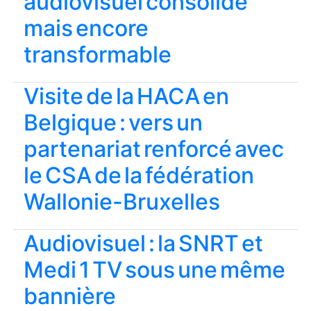
audiovisuel consolidé
mais encore
transformable
Visite de la HACA en
Belgique : vers un
partenariat renforcé avec
le CSA de la fédération
Wallonie-Bruxelles
Audiovisuel : la SNRT et
Medi 1 TV sous une même
bannière